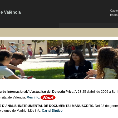
Caste
de València
Engli
grés Internacional:"L'actualitat del Detectiu Privat".
23-25 d'abril de 2009 a Beni
rsitat de València.
Més info.
 D'ANàLISI INSTRUMENTAL DE DOCUMENTS i MANUSCRITS.
Del 23 de gener 
utense de Madrid. Més info:
Cartel
Díptico