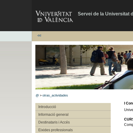
Servei de la Universitat 
@
>
otras_actividades
I Con
Introducció
Unive
Informació general
CURS
Destinataris i Accés
Compl
Eixides professionals