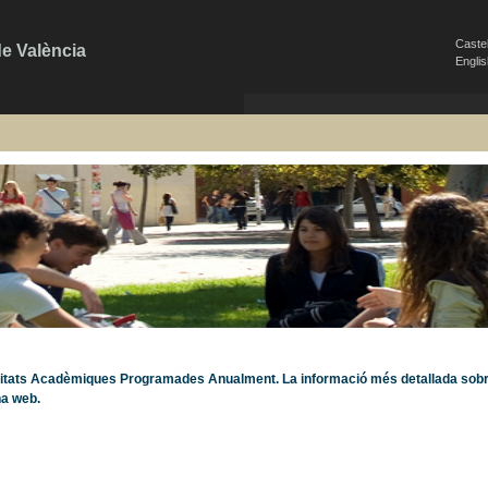
Caste
de València
Engli
itats Acadèmiques Programades Anualment. La informació més detallada sobre 
na web.