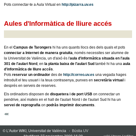
Pots connectar-te a Aula Virtual en
http://pizarra.uv.es
Aules d'Informàtica de lliure accés
En el
Campus de Tarongers
hi ha uns quants llocs des dels quals et pots
connectar a Internet de manera gratuïta
, només necessites ser alumne de
la Universitat de València, un d'això és l'
aula d'informàtica situada en l'aula
301 de l'aulari Nord
, en
la planta baixa de l'aulari Sud
també hi ha una
aula
d'informàtica de lliure accés
.
Pots
reservar un ordinador
des de
http://correo.uv.es
una vegada hages
introduït el teu usuari i la teua contrasenya, punxes en
secretària virtual
i
després en serveis de reserves.
Els ordinadors disposen de
disquetera i de port USB
on connectar un
pendrive, així mateix en el hall de l'aulari Nord i de l'aulari Sud hi ha un
servei de reprografia
on
podràs imprimir documents
.
© L'Autor WIKI, Universitat de València -
Bústia UV