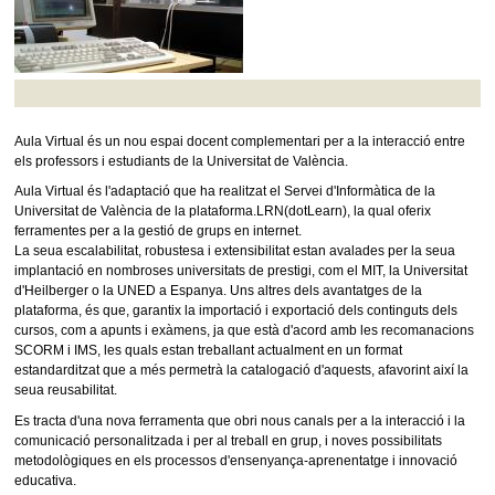
Aula Virtual és un nou espai docent complementari per a la interacció entre
els professors i estudiants de la Universitat de València.
Aula Virtual és l'adaptació que ha realitzat el Servei d'Informàtica de la
Universitat de València de la plataforma.LRN(dotLearn), la qual oferix
ferramentes per a la gestió de grups en internet.
La seua escalabilitat, robustesa i extensibilitat estan avalades per la seua
implantació en nombroses universitats de prestigi, com el MIT, la Universitat
d'Heilberger o la UNED a Espanya. Uns altres dels avantatges de la
plataforma, és que, garantix la importació i exportació dels continguts dels
cursos, com a apunts i exàmens, ja que està d'acord amb les recomanacions
SCORM i IMS, les quals estan treballant actualment en un format
estandarditzat que a més permetrà la catalogació d'aquests, afavorint així la
seua reusabilitat.
Es tracta d'una nova ferramenta que obri nous canals per a la interacció i la
comunicació personalitzada i per al treball en grup, i noves possibilitats
metodològiques en els processos d'ensenyança-aprenentatge i innovació
educativa.