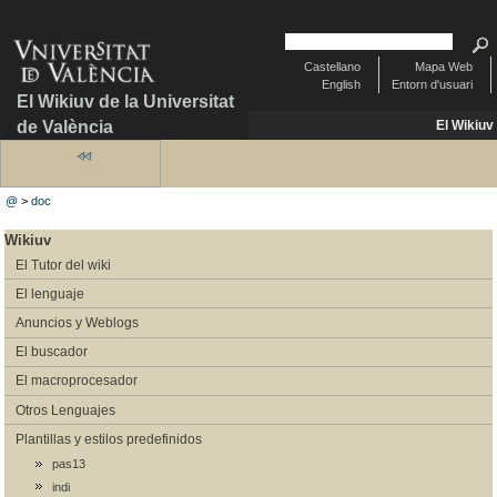
Castellano
Mapa Web
English
Entorn d'usuari
El Wikiuv de la Universitat
de València
El Wikiuv
@
>
doc
Wikiuv
El Tutor del wiki
El lenguaje
Anuncios y Weblogs
El buscador
El macroprocesador
Otros Lenguajes
Plantillas y estilos predefinidos
pas13
indi