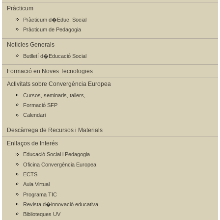
Pràcticum
Pràcticum d�Educ. Social
Pràcticum de Pedagogia
Notícies Generals
Butlletí d�Educació Social
Formació en Noves Tecnologies
Activitats sobre Convergència Europea
Cursos, seminaris, tallers,...
Formació SFP
Calendari
Descàrrega de Recursos i Materials
Enllaços de Interés
Educació Social i Pedagogia
Oficina Convergència Europea
ECTS
Aula Virtual
Programa TIC
Revista d�innovació educativa
Biblioteques UV