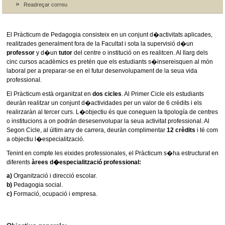
Readreçar correu
El Pràcticum de Pedagogia consisteix en un conjunt d�activitats aplicades,
realitzades generalment fora de la Facultat i sota la supervisió d�un
professor
y d�un
tutor
del centre o institució on es realitcen. Al llarg dels
cinc cursos acadèmics es pretén que els estudiants s�insereisquen al món
laboral per a preparar-se en el futur desenvolupament de la seua vida
professional.
El Pràcticum està organitzat en
dos cicles
. Al Primer Cicle els estudiants
deuràn realitzar un conjunt d�actividades per un valor de 6 crèdits i els
realirzaràn al tercer curs. L�objectiu és que coneguen la tipología de centres
o institucions a on podrán desesenvolupar la seua activitat professional. Al
Segon Cicle, al últim any de carrera, deuràn complimentar
12 crèdits
i té com
a objectiu l�especialització.
Tenint en compte les eixides professionales, el Pràcticum s�ha estructurat en
diferents
àrees d�especialització professional:
a)
Organització i direcció escolar.
b)
Pedagogia social.
c)
Formació, ocupació i empresa.