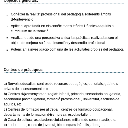
Objectius generals:
Conéixer la realitat professional del pedagog alsdiferents àmbits
d�intervenció.
Aplicar i aprofundir en els conéiximents teòrics i tècnics adquirits al
curriculum de la titolació.
Analizar desde una perspectiva crítica las prácticas realizadas con el
objeto de mejorar su futura inserción y desarrollo profesional.
Potenciar la investigació com una de les activitates propies del pedagog.
Centres de pràctiques:
a)
Serveis educatius: centres de recursos pedagògics, editorials, gabinets
privats de assesorament, etc.
b)
Centres d�ensenyament reglat: infantil, primaria, secondaria obligatoria,
secondaria postobligatoria, formació professional., universitat, escuelas de
adultos, etc.
c)
Centres de formació per al treball, centres de formació ocupacional,
departaments de formación d�empresa, escolas-taller...
d)
Casa de cultura, asociacions ciutadanes, mitjans de comunicació, etc.
e)
Ludoteques, cases de joventut, biblioteques infantils, albergues...