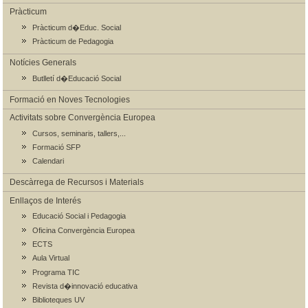
Pràcticum
Pràcticum d�Educ. Social
Pràcticum de Pedagogia
Notícies Generals
Butlletí d�Educació Social
Formació en Noves Tecnologies
Activitats sobre Convergència Europea
Cursos, seminaris, tallers,...
Formació SFP
Calendari
Descàrrega de Recursos i Materials
Enllaços de Interés
Educació Social i Pedagogia
Oficina Convergència Europea
ECTS
Aula Virtual
Programa TIC
Revista d�innovació educativa
Biblioteques UV