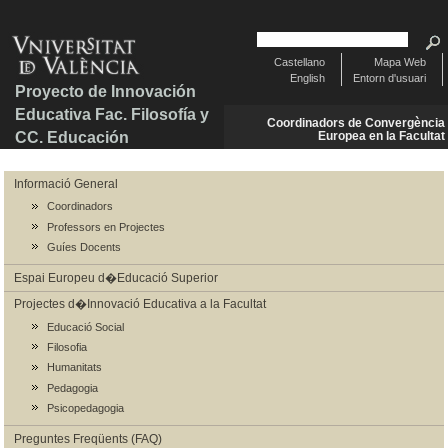
Castellano
Mapa Web
English
Entorn d'usuari
Proyecto de Innovación
Educativa Fac. Filosofía y
Coordinadors de Convergència
CC. Educación
Europea en la Facultat
Informació General
Coordinadors
Professors en Projectes
Guíes Docents
Espai Europeu d�Educació Superior
Projectes d�Innovació Educativa a la Facultat
Educació Social
Filosofia
Humanitats
Pedagogia
Psicopedagogia
Preguntes Freqüents (FAQ)