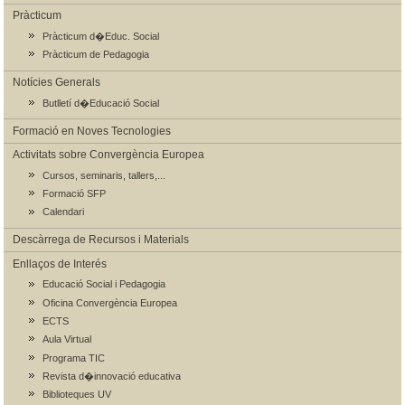
Pràcticum
Pràcticum d�Educ. Social
Pràcticum de Pedagogia
Notícies Generals
Butlletí d�Educació Social
Formació en Noves Tecnologies
Activitats sobre Convergència Europea
Cursos, seminaris, tallers,...
Formació SFP
Calendari
Descàrrega de Recursos i Materials
Enllaços de Interés
Educació Social i Pedagogia
Oficina Convergència Europea
ECTS
Aula Virtual
Programa TIC
Revista d�innovació educativa
Biblioteques UV