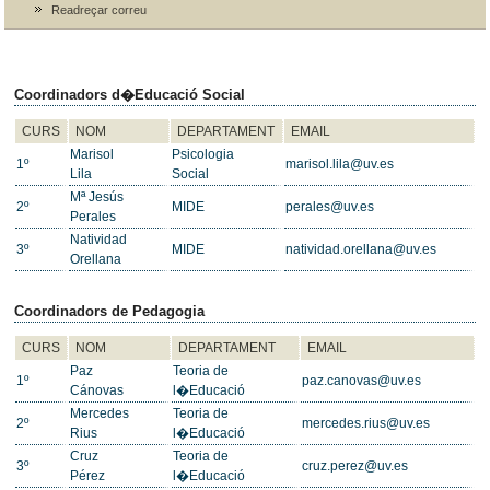
Readreçar correu
Coordinadors d�Educació Social
CURS
NOM
DEPARTAMENT
EMAIL
Marisol
Psicologia
1º
marisol.lila@uv.es
Lila
Social
Mª Jesús
2º
MIDE
perales@uv.es
Perales
Natividad
3º
MIDE
natividad.orellana@uv.es
Orellana
Coordinadors de Pedagogia
CURS
NOM
DEPARTAMENT
EMAIL
Paz
Teoria de
1º
paz.canovas@uv.es
Cánovas
l�Educació
Mercedes
Teoria de
2º
mercedes.rius@uv.es
Rius
l�Educació
Cruz
Teoria de
3º
cruz.perez@uv.es
Pérez
l�Educació