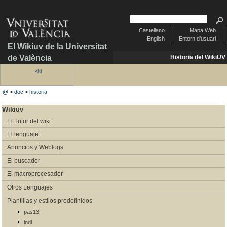
Castellano
Mapa Web
English
Entorn d'usuari
El Wikiuv de la Universitat
de València
Historia del WikiUV
@
>
doc
>
historia
Wikiuv
El Tutor del wiki
El lenguaje
Anuncios y Weblogs
El buscador
El macroprocesador
Otros Lenguajes
Plantillas y estilos predefinidos
pas13
indi