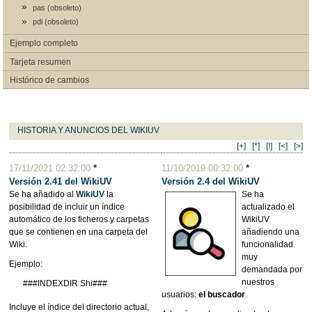
pas (obsoleto)
pdi (obsoleto)
Ejemplo completo
Tarjeta resumen
Histórico de cambios
HISTORIA Y ANUNCIOS DEL WIKIUV
[+]
[*]
[!]
[<]
[>]
17/11/2021 02:32:00
*
11/10/2019 00:32:00
*
Versión 2.41 del WikiUV
Versión 2.4 del WikiUV
Se ha añadido al
WikiUV
la
Se ha
posibilidad de incluir un índice
actualizado el
automático de los ficheros y carpetas
WikiUV
que se contienen en una carpeta del
añadiendo una
Wiki.
funcionalidad
muy
Ejemplo:
demandada por
nuestros
###INDEXDIR Shi###
usuarios:
el buscador
.
Incluye el índice del directorio actual,