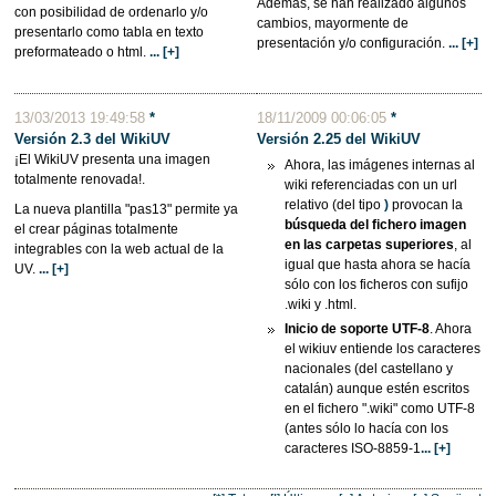
Además, se han realizado algunos
con posibilidad de ordenarlo y/o
cambios, mayormente de
presentarlo como tabla en texto
presentación y/o configuración.
... [+]
preformateado o html.
... [+]
13/03/2013 19:49:58
*
18/11/2009 00:06:05
*
Versión 2.3 del WikiUV
Versión 2.25 del
WikiUV
¡El WikiUV presenta una imagen
Ahora, las imágenes internas al
totalmente renovada!.
wiki referenciadas con un url
relativo (del tipo
)
provocan la
La nueva plantilla "pas13" permite ya
búsqueda del fichero imagen
el crear páginas totalmente
en las carpetas superiores
, al
integrables con la web actual de la
igual que hasta ahora se hacía
UV.
... [+]
sólo con los ficheros con sufijo
.wiki y .html.
Inicio de soporte UTF-8
. Ahora
el wikiuv entiende los caracteres
nacionales (del castellano y
catalán) aunque estén escritos
en el fichero ".wiki" como UTF-8
(antes sólo lo hacía con los
caracteres ISO-8859-1
... [+]