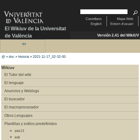
Castellano
Mapa Web
English
Entorn d'usuari
El Wikiuv de la Universitat
de València
Versión 2.41 del WikiUV
@
>
doc
>
historia
>
2021-11-17_02-32-00
Wikiuv
El Tutor del wiki
El lenguaje
Anuncios y Weblogs
El buscador
El macroprocesador
Otros Lenguajes
Plantillas y estilos predefinidos
pas13
indi