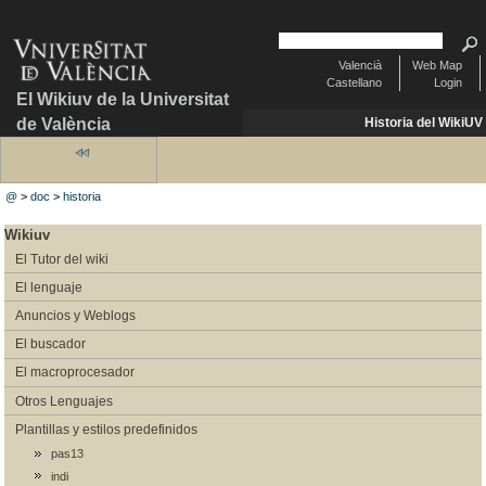
Valencià
Web Map
Castellano
Login
El Wikiuv de la Universitat
de València
Historia del WikiUV
@
>
doc
>
historia
Wikiuv
El Tutor del wiki
El lenguaje
Anuncios y Weblogs
El buscador
El macroprocesador
Otros Lenguajes
Plantillas y estilos predefinidos
pas13
indi