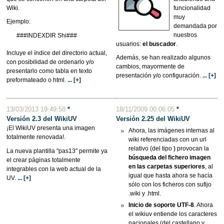
Wiki.
funcionalidad
muy
Ejemplo:
demandada por
nuestros
###INDEXDIR Shi###
usuarios:
el buscador
.
Incluye el índice del directorio actual,
Además, se han realizado algunos
con posibilidad de ordenarlo y/o
cambios, mayormente de
presentarlo como tabla en texto
presentación y/o configuración.
... [+]
preformateado o html.
... [+]
13/03/2013 19:49:58
*
18/11/2009 00:06:05
*
Versión 2.3 del WikiUV
Versión 2.25 del
WikiUV
¡El WikiUV presenta una imagen
Ahora, las imágenes internas al
totalmente renovada!.
wiki referenciadas con un url
relativo (del tipo
)
provocan la
La nueva plantilla "pas13" permite ya
búsqueda del fichero imagen
el crear páginas totalmente
en las carpetas superiores
, al
integrables con la web actual de la
igual que hasta ahora se hacía
UV.
... [+]
sólo con los ficheros con sufijo
.wiki y .html.
Inicio de soporte UTF-8
. Ahora
el wikiuv entiende los caracteres
nacionales (del castellano y