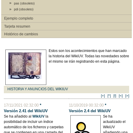
pas (obsoleto)
pdi (obsoleto)
Ejemplo completo
Tarjeta resumen
Histórico de cambios
Estos son los acontecimientos que han marcado
la historia del WikiUV. Todas las novedades sobre
el mismo se irán registrando en esta página.
HISTORIA Y ANUNCIOS DEL WIKIUV
[+]
[*]
[!]
[<]
[>]
17/11/2021 02:32:00
*
11/10/2019 00:32:00
*
Versión 2.41 del WikiUV
Versión 2.4 del WikiUV
Se ha añadido al
WikiUV
la
Se ha
posibilidad de incluir un índice
actualizado el
automático de los ficheros y carpetas
WikiUV
que se contienen en una carpeta del
añadiendo una