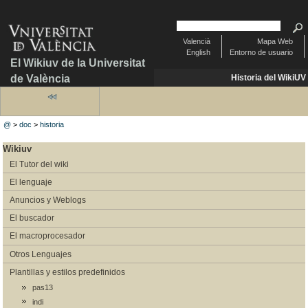
Valencià
Mapa Web
English
Entorno de usuario
El Wikiuv de la Universitat
de València
Historia del WikiUV
@
>
doc
>
historia
Wikiuv
El Tutor del wiki
El lenguaje
Anuncios y Weblogs
El buscador
El macroprocesador
Otros Lenguajes
Plantillas y estilos predefinidos
pas13
indi