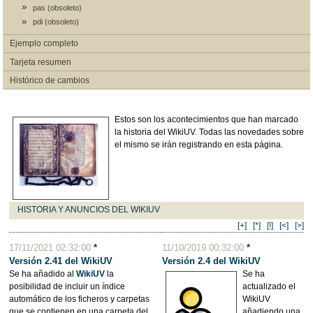
pas (obsoleto)
pdi (obsoleto)
Ejemplo completo
Tarjeta resumen
Histórico de cambios
Estos son los acontecimientos que han marcado
la historia del WikiUV. Todas las novedades sobre
el mismo se irán registrando en esta página.
HISTORIA Y ANUNCIOS DEL WIKIUV
[+]
[*]
[!]
[<]
[>]
17/11/2021 02:32:00
*
11/10/2019 00:32:00
*
Versión 2.41 del WikiUV
Versión 2.4 del WikiUV
Se ha añadido al
WikiUV
la
Se ha
posibilidad de incluir un índice
actualizado el
automático de los ficheros y carpetas
WikiUV
que se contienen en una carpeta del
añadiendo una