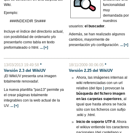
Wiki.
funcionalidad
muy
Ejemplo:
demandada por
nuestros
###INDEXDIR Shi###
usuarios:
el buscador
.
Incluye el índice del directorio actual,
Además, se han realizado algunos
con posibilidad de ordenarlo y/o
cambios, mayormente de
presentarlo como tabla en texto
presentación y/o configuración.
... [+]
preformateado o html.
... [+]
13/03/2013 19:49:58
*
18/11/2009 00:06:05
*
Versión 2.3 del WikiUV
Versión 2.25 del
WikiUV
¡El WikiUV presenta una imagen
Ahora, las imágenes internas al
totalmente renovada!.
wiki referenciadas con un url
relativo (del tipo
)
provocan la
La nueva plantilla "pas13" permite ya
búsqueda del fichero imagen
el crear páginas totalmente
en las carpetas superiores
, al
integrables con la web actual de la
igual que hasta ahora se hacía
UV.
... [+]
sólo con los ficheros con sufijo
.wiki y .html.
Inicio de soporte UTF-8
. Ahora
el wikiuv entiende los caracteres
nacionales (del castellano y