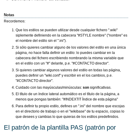
Notas
Recordemos:
Que los estilos se pueden utilizar desde cualquier fichero ".wiki"
siplemente definiendo en la cabecera "#STYLE nombre" ("nombre" es
el nombre del estilo sin el ".ini").
Si sólo quieres cambiar alguno de los valores del estilo en una única
página, no hace falta definir un estilo: lo puedes cambiar en la
cabecera del fichero escribiendo nombrando la misma variable que
en el estilo con un "#" delante, p.e. "#CONTACTO director".
Si quieres cambiar algunos valores del estilo en todas las página,
puedes definir un "wiki.conf" y escribir en el los cambios, p.e.
"#CONTACTO director".
Cuidado con las mayúsculas/minúsculas:
son
significativas.
El título de un índice lateral automático es el título de la página, a
menos que pongas también: "#INDEXTIT Índice de esta página"
Para definir tu propio estilo, defines un ".ini" del nombre que escojas
en el directorio de trabajo o en el "wikibase" de tu espacio, copias lo
que desees y cambias lo que quieras de los estilos predefinidos.
El patrón de la plantilla PAS (patrón por