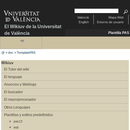
Valencià
Mapa Web
English
Entorno de usuario
El Wikiuv de la Universitat
de València
Plantilla PAS
@
>
doc
>
TemplatePAS
Wikiuv
El Tutor del wiki
El lenguaje
Anuncios y Weblogs
El buscador
El macroprocesador
Otros Lenguajes
Plantillas y estilos predefinidos
pas13
indi