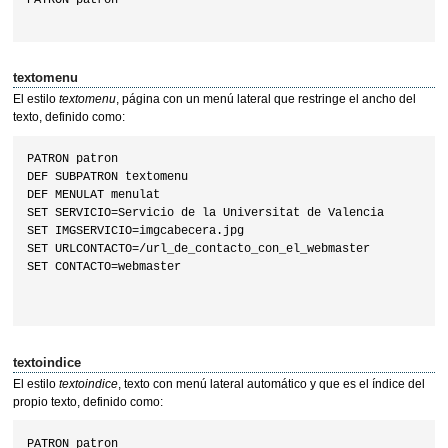
PATRON patron

textomenu
El estilo
textomenu
, página con un menú lateral que restringe el ancho del
texto, definido como:
PATRON patron

DEF SUBPATRON textomenu

DEF MENULAT menulat

SET SERVICIO=Servicio de la Universitat de Valencia

SET IMGSERVICIO=imgcabecera.jpg

SET URLCONTACTO=/url_de_contacto_con_el_webmaster

SET CONTACTO=webmaster

textoindice
El estilo
textoindice
, texto con menú lateral automático y que es el índice del
propio texto, definido como:
PATRON patron
