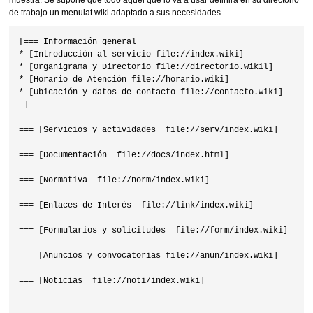
muestra. Se supone que todo aquel que lo va a usar definirá en su directorio
de trabajo un menulat.wiki adaptado a sus necesidades.
[=== Información general

* [Introducción al servicio file://index.wiki]

* [Organigrama y Directorio file://directorio.wikil]

* [Horario de Atención file://horario.wiki]

* [Ubicación y datos de contacto file://contacto.wiki]

=]

=== [Servicios y actividades  file://serv/index.wiki]

=== [Documentación  file://docs/index.html]

=== [Normativa  file://norm/index.wiki]

=== [Enlaces de Interés  file://link/index.wiki]

=== [Formularios y solicitudes  file://form/index.wiki]

=== [Anuncios y convocatorias file://anun/index.wiki]

=== [Noticias  file://noti/index.wiki]
