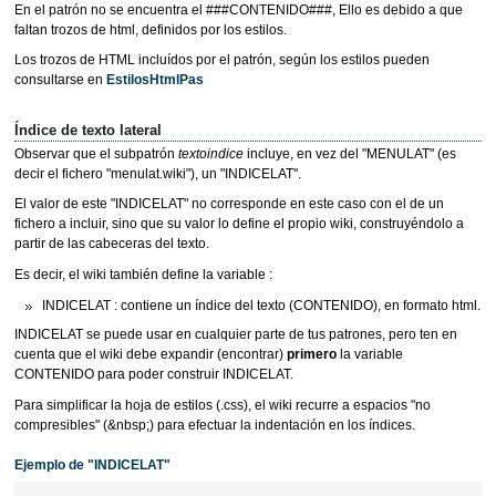
En el patrón no se encuentra el ###CONTENIDO###, Ello es debido a que
faltan trozos de html, definidos por los estilos.
Los trozos de HTML incluídos por el patrón, según los estilos pueden
consultarse en
EstilosHtmlPas
Índice de texto lateral
Observar que el subpatrón
textoindice
incluye, en vez del "MENULAT" (es
decir el fichero "menulat.wiki"), un "INDICELAT".
El valor de este "INDICELAT" no corresponde en este caso con el de un
fichero a incluir, sino que su valor lo define el propio wiki, construyéndolo a
partir de las cabeceras del texto.
Es decir, el wiki también define la variable :
INDICELAT : contiene un índice del texto (CONTENIDO), en formato html.
INDICELAT se puede usar en cualquier parte de tus patrones, pero ten en
cuenta que el wiki debe expandir (encontrar)
primero
la variable
CONTENIDO para poder construir INDICELAT.
Para simplificar la hoja de estilos (.css), el wiki recurre a espacios "no
compresibles" (&nbsp;) para efectuar la indentación en los índices.
Ejemplo de "INDICELAT"