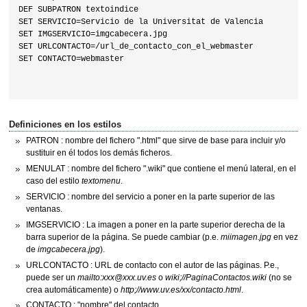
DEF SUBPATRON textoindice

SET SERVICIO=Servicio de la Universitat de Valencia

SET IMGSERVICIO=imgcabecera.jpg

SET URLCONTACTO=/url_de_contacto_con_el_webmaster

SET CONTACTO=webmaster

Definiciones en los estilos
PATRON : nombre del fichero ".html" que sirve de base para incluir y/o
sustituir en él todos los demás ficheros.
MENULAT : nombre del fichero ".wiki" que contiene el menú lateral, en el
caso del estilo
textomenu
.
SERVICIO : nombre del servicio a poner en la parte superior de las
ventanas.
IMGSERVICIO : La imagen a poner en la parte superior derecha de la
barra superior de la página. Se puede cambiar (p.e.
miimagen.jpg
en vez
de
imgcabecera.jpg
).
URLCONTACTO : URL de contacto con el autor de las páginas. P.e.,
puede ser un
mailto:xxx@xxx.uv.es
o
wiki;//PaginaContactos.wiki
(no se
crea automáticamente) o
http;//www.uv.es/xx/contacto.html
.
CONTACTO : "nombre" del contacto.