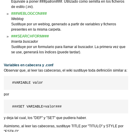
Equivale a poner ###patron###. Utilizado como semilla en los ficheros
de estilo (.ini).
###WEBLOGCON###
Weblog
Sustituye por un weblog, generado a partir de variables y ficheros
presentes en la misma carpeta.
###SEARCHFORM###
Inserta buscador
Sustituye por un formulario para llamar al buscador. La primera vez que
se use, generará los índices (puede tardar).
Variables en cabecera y .conf
Observar que, al leer las cabeceras, el wiki sustituye toda definición similar a:
por
y deja tal cual, los "DEF" y "SET" que pudiera haber.
Asimismo, al leer las cabeceras, sustituye TITLE por "TITULO" y STYLE por
"ESTILO".