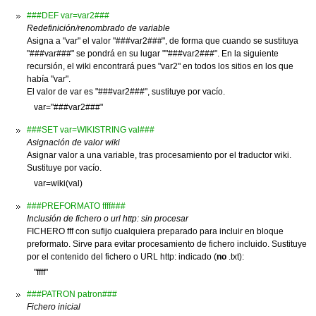
###DEF var=var2###
Redefinición/renombrado de variable
Asigna a "var" el valor "###var2###", de forma que cuando se sustituya
"###var###" se pondrá en su lugar ""###var2###". En la siguiente
recursión, el wiki encontrará pues "var2" en todos los sitios en los que
había "var".
El valor de var es "###var2###", sustituye por vacío.
var="###var2###"
###SET var=WIKISTRING val###
Asignación de valor wiki
Asignar valor a una variable, tras procesamiento por el traductor wiki.
Sustituye por vacío.
var=wiki(val)
###PREFORMATO ffff###
Inclusión de fichero o url http: sin procesar
FICHERO fff con sufijo cualquiera preparado para incluir en bloque
preformato. Sirve para evitar procesamiento de fichero incluido. Sustituye
por el contenido del fichero o URL http: indicado (
no
.txt):
"ffff"
###PATRON patron###
Fichero inicial