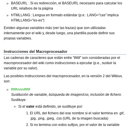
BASEURL : Si es redirección, el BASEURL necesario para calcular los
URL relativos de la página
HTMLLANG : Lengua en formato estándar (p.e.: LANG="cas" implica
HTMLLANG="es-es")
Existen algunas variables más (ver las trazas) que son utilizadas
internamente por el wiki y, desde luego, una plantilla puede definir sus
propias variables.
Instrucciones del Macroprocesador
Las cadenas de caracteres que están entre "###" son consideradas por el
macroprocesador del wiki como instrucciones a ejecutar (p.e., sustuir la
variable por su valor).
Las posibles instrucciones del macroprocesador, en la versión 2 del Wikiuv,
son:
###vvvv###
Sustitución de variable, búsqueda de imagen/css, inclusión de fichero
.
Sustituye:
Si el
valor
está definido, se sustituye por:
El URL del fichero del ese nombre si el valor termina en .gif,
.jpg, .png, .jpeg, .css (URL de la imagen buscada)
Si no termina con estos sufijos, por el valor de la variable