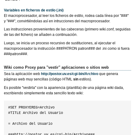
Variables en ficheros de estilo (.ini)
El macroprocesador, al leer los ficheros de estilo, rodea cada línea por "###"
y "###", convirtiéndolas así en intrucciones del macroprocesador.
Las instrucciones provenientes de las cabeceras (primero wiki.conf, seguidas
de las del fichero) se añaden a continuación.
Luego, se inicia un proceso recursivo de sustituciones, al ejecutar el
macroprocesador la instrucción ###PATRON patron### del .ini como si fuera
###patron###.
Wiki como Proxy para "vestir" aplicaciones o sitios web
Sea la aplicación web
http://postor.uv.es/cgi-bin/Archivo
que genera
páginas web muy sencillas (código HTML
sin
estilos).
Es posible "vestirla" con la apariencia (plantilla) de una página wiki dada,
escribiendo simplemente esta sencillo texto wiki:
#SET PROXYEREG=Archivo

#TITLE Archivo del Usuario

= Archivo del Usuario
