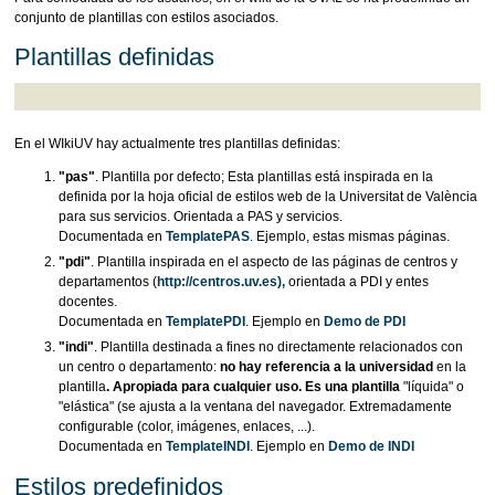
conjunto de plantillas con estilos asociados.
Plantillas definidas
En el WIkiUV hay actualmente tres plantillas definidas:
"pas"
. Plantilla por defecto; Esta plantillas está inspirada en la
definida por la hoja oficial de estilos web de la Universitat de València
para sus servicios. Orientada a PAS y servicios.
Documentada en
TemplatePAS
. Ejemplo, estas mismas páginas.
"pdi"
. Plantilla inspirada en el aspecto de las páginas de centros y
departamentos (
http://centros.uv.es),
orientada a PDI y entes
docentes.
Documentada en
TemplatePDI
. Ejemplo en
Demo de PDI
"indi"
. Plantilla destinada a fines no directamente relacionados con
un centro o departamento:
no hay referencia a la universidad
en la
plantilla
. Apropiada para cualquier uso. Es una plantilla
"líquida" o
"elástica" (se ajusta a la ventana del navegador. Extremadamente
configurable (color, imágenes, enlaces, ...).
Documentada en
TemplateINDI
. Ejemplo en
Demo de INDI
Estilos predefinidos