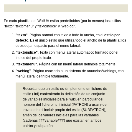
En cada plantilla del WikiUV están predefinidos (por lo menos) los estilos
"texto" "textomenu" y "textoindice" y "weblog".
"texto"
. Página normal con texto a todo lo ancho, es el
estilo por
defecto
. Es el único estilo que utiliza todo el ancho de la plantilla; los
otros dejan espacio para el menú lateral.
"textoindice"
. Texto con menú lateral automático formado por el
índice del propio texto.
"textomenu"
. Página con un menú lateral definible totalmente.
"weblog"
. Página asociada a un sistema de anuncios/weblogs, con
menú lateral definible totalmente.
Recordar que un estilo es simplemente un fichero de
estilo (.ini) conteniendo la definición de un conjunto
de variables iniciales para el wiki, en particular del
nombre del fichero html inicial (PATRON) a usar y del
trozo de html incluir propio del estilo (SUBPATRON),
amén de los valores iniciales para las variables
(cadenas ###variable###) que existan en ambos,
patrón y subpatrón.