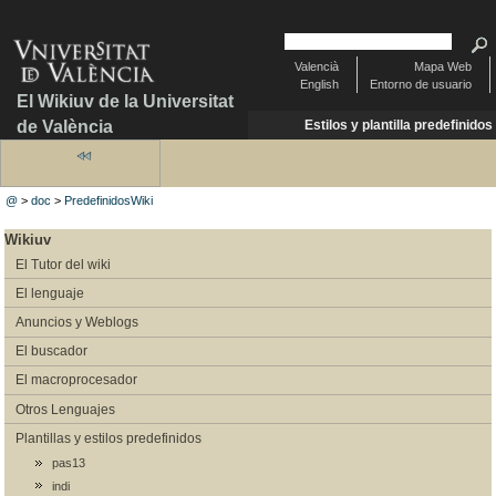
Valencià
Mapa Web
English
Entorno de usuario
El Wikiuv de la Universitat
de València
Estilos y plantilla predefinidos
@
>
doc
>
PredefinidosWiki
Wikiuv
El Tutor del wiki
El lenguaje
Anuncios y Weblogs
El buscador
El macroprocesador
Otros Lenguajes
Plantillas y estilos predefinidos
pas13
indi