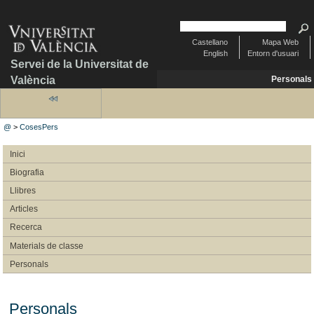
Castellano
Mapa Web
English
Entorn d'usuari
Servei de la Universitat de
València
Personals
@
>
CosesPers
Inici
Biografia
Llibres
Articles
Recerca
Materials de classe
Personals
Personals