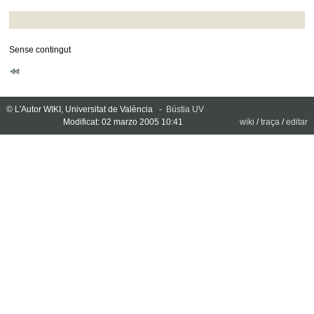
Sense contingut
© L'Autor WIKI, Universitat de València -
Bústia UV
Modificat: 02 marzo 2005 10:41
wiki
/
traça
/
editar