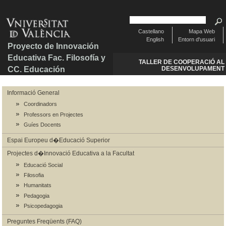
Castellano
Mapa Web
English
Entorn d'usuari
Proyecto de Innovación
Educativa Fac. Filosofía y
TALLER DE COOPERACIÓ AL
CC. Educación
DESENVOLUPAMENT
Informació General
Coordinadors
Professors en Projectes
Guíes Docents
Espai Europeu d�Educació Superior
Projectes d�Innovació Educativa a la Facultat
Educació Social
Filosofia
Humanitats
Pedagogia
Psicopedagogia
Preguntes Freqüents (FAQ)