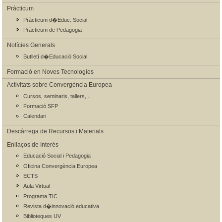
Pràcticum
Pràcticum d�Educ. Social
Pràcticum de Pedagogia
Notícies Generals
Butlletí d�Educació Social
Formació en Noves Tecnologies
Activitats sobre Convergència Europea
Cursos, seminaris, tallers,...
Formació SFP
Calendari
Descàrrega de Recursos i Materials
Enllaços de Interés
Educació Social i Pedagogia
Oficina Convergència Europea
ECTS
Aula Virtual
Programa TIC
Revista d�innovació educativa
Biblioteques UV