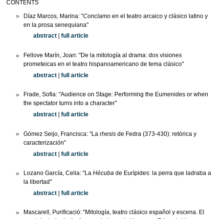
CONTENTS
Díaz Marcos, Marina: "
Conclamo
en el teatro arcaico y clásico latino y
en la prosa senequiana"
abstract
|
full article
Fellove Marín, Joan: "De la mitología al drama: dos visiones
prometeicas en el teatro hispanoamericano de tema clásico"
abstract
|
full article
Frade, Sofia: "Audience on Stage: Performing the Eumenides or when
the spectator turns into a character"
abstract
|
full article
Gómez Seijo, Francisca: "La
rhesis
de Fedra (373-430): retórica y
caracterización"
abstract
|
full article
Lozano García, Celia: "La
Hécuba
de Eurípides: la perra que ladraba a
la libertad"
abstract
|
full article
Mascarell, Purificació: "Mitología, teatro clásico español y escena. El