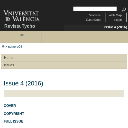
Valencià
Web Map
Castellano
Login
Revista Tycho
Issue 4 (2016)
@
>
numero04
Home
Issues
Issue 4 (2016)
COVER
COPYRIGHT
FULL ISSUE