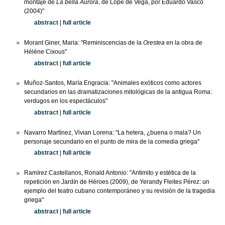
montaje de
La bella Aurora
, de Lope de Vega, por Eduardo Vasco
(2004)"
abstract
|
full article
Morant Giner, Maria: "Reminiscencias de la
Orestea
en la obra de
Héléne Cixous"
abstract
|
full article
Muñoz-Santos, María Engracia: "Animales exóticos como actores
secundarios en las dramatizaciones mitológicas de la antigua Roma:
verdugos en los espectáculos"
abstract
|
full article
Navarro Martínez, Vivian Lorena: "La hetera, ¿buena o mala? Un
personaje secundario en el punto de mira de la comedia griega"
abstract
|
full article
Ramírez Castellanos, Ronald Antonio: "Antimito y estética de la
repetición en Jardín de Héroes (2009), de Yerandy Fleites Pérez: un
ejemplo del teatro cubano contemporáneo y su revisión de la tragedia
griega"
abstract
|
full article