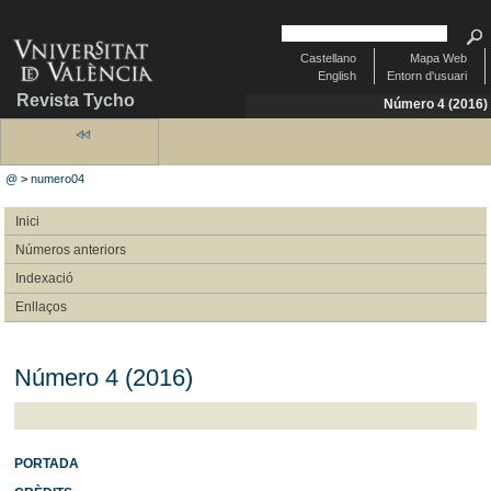
Castellano
Mapa Web
English
Entorn d'usuari
Revista Tycho
Número 4 (2016)
@
>
numero04
Inici
Números anteriors
Indexació
Enllaços
Número 4 (2016)
PORTADA