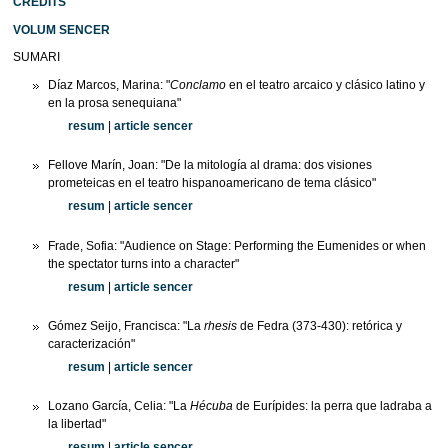
CRÈDITS
VOLUM SENCER
SUMARI
Díaz Marcos, Marina: "
Conclamo
en el teatro arcaico y clásico latino y
en la prosa senequiana"
resum
|
article sencer
Fellove Marín, Joan: "De la mitología al drama: dos visiones
prometeicas en el teatro hispanoamericano de tema clásico"
resum
|
article sencer
Frade, Sofia: "Audience on Stage: Performing the Eumenides or when
the spectator turns into a character"
resum
|
article sencer
Gómez Seijo, Francisca: "La
rhesis
de Fedra (373-430): retórica y
caracterización"
resum
|
article sencer
Lozano García, Celia: "La
Hécuba
de Eurípides: la perra que ladraba a
la libertad"
resum
|
article sencer