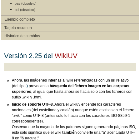
pas (obsoleto)
pdi (obsoleto)
Ejemplo completo
Tarjeta resumen
Histórico de cambios
Versión 2.25 del
WikiUV
Ahora, las imágenes internas al wiki referenciadas con un url relativo
(del tipo
)
provocan la
búsqueda del fichero imagen
en las carpetas
superiores
, al igual que hasta ahora se hacía sólo con los ficheros con
sufijo .wiki y .html.
Inicio de soporte UTF-8
. Ahora el wikiuv entiende los caracteres
nacionales (del castellano y catalán) aunque estén escritos en el fichero
".wiki" como UTF-8 (antes sólo lo hacía con los caracteres ISO-8859-1
correspondientes).
Observar que la mayoría de los patrones siguen generando páginas ISO,
esto sólo significa que el wiki
también
convierte una "a" acentuada UTF-
8 en "& aacute;"