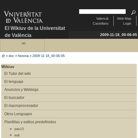
Valencià
Web Map
Castellano
Login
El Wikiuv de la Universitat
de València
2009-11-18_00-06-05
@
>
doc
>
historia
>
2009-11-18_00-06-05
Wikiuv
El Tutor del wiki
El lenguaje
Anuncios y Weblogs
El buscador
El macroprocesador
Otros Lenguajes
Plantillas y estilos predefinidos
pas13
indi