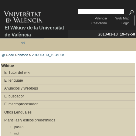
Valencià
Web Map
Castellano
Login
El Wikiuv de la Universitat
de València
2013-03-13_19-49-58
@
>
doc
>
historia
>
2013-03-13_19-49-58
Wikiuv
El Tutor del wiki
El lenguaje
Anuncios y Weblogs
El buscador
El macroprocesador
Otros Lenguajes
Plantillas y estilos predefinidos
pas13
indi