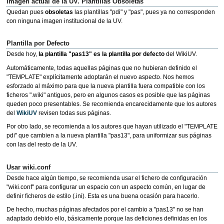
Imagen actual de la UV. Plantillas Obsoletas
Quedan pues
obsoletas
las plantillas "pdi" y "pas", pues ya no corresponden
con ninguna imagen institucional de la UV.
Plantilla por Defecto
Desde hoy,
la plantilla "pas13" es la plantilla por defecto
del WikiUV.
Automáticamente, todas aquellas páginas que no hubieran definido el
"TEMPLATE" explícitamente adoptarán el nuevo aspecto. Nos hemos
esforzado al máximo para que la nueva plantilla fuera compatible con los
ficheros ".wiki" antiguos, pero en algunos casos es posible que las páginas
queden poco presentables. Se recomienda encarecidamente que los autores
del
WikiUV
revisen todas sus páginas.
Por otro lado, se recomienda a los autores que hayan utilizado el "TEMPLATE
pdi" que cambien a la nueva plantilla "pas13", para uniformizar sus páginas
con las del resto de la UV.
Usar wiki.conf
Desde hace algún tiempo, se recomienda usar el fichero de configuración
"wiki.conf" para configurar un espacio con un aspecto común, en lugar de
definir ficheros de estilo (.ini). Esta es una buena ocasión para hacerlo.
De hecho, muchas páginas afectados por el cambio a "pas13" no se han
adaptado debido ello, básicamente porque las deficiones definidas en los