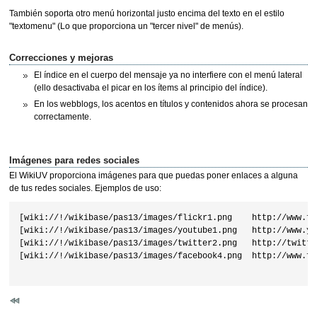
También soporta otro menú horizontal justo encima del texto en el estilo
"textomenu" (Lo que proporciona un "tercer nivel" de menús).
Correcciones y mejoras
El índice en el cuerpo del mensaje ya no interfiere con el menú lateral
(ello desactivaba el picar en los ítems al principio del índice).
En los webblogs, los acentos en títulos y contenidos ahora se procesan
correctamente.
Imágenes para redes sociales
El WikiUV proporciona imágenes para que puedas poner enlaces a alguna
de tus redes sociales. Ejemplos de uso:
[wiki://!/wikibase/pas13/images/flickr1.png    http://www.fa
[wiki://!/wikibase/pas13/images/youtube1.png   http://www.yo
[wiki://!/wikibase/pas13/images/twitter2.png   http://twitte
[wiki://!/wikibase/pas13/images/facebook4.png  http://www.fa