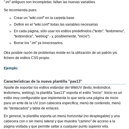
".ini" antiguos son incompletas: faltan las nuevas variables.
Se recomienda pues:
Crear un "wiki.conf" en la carpeta base
Definir en el "wiki.conf" todas las variables necesarias
En cada página, sólo usar los estilos predefinidos ("texto", "textomenu",
"textoindice", "weblog" - y, posiblemente, "inicio").
Borrar los ".ini" ya innecesarios.
Otra posible razón de problemas reside en la utilización de un patrón y/o
fichero de estilos CSS propio.
Ejemplo:
Características de la nueva plantilla "pas13"
Aparte de soportar los estilos estándar del WikIUV (texto, textoindice,
textomenu, weblog), la plantilla "pas13" soporta el estilo "inicio". Inicio es un
estilo muy configurable que implementa lo que sería una página de inicio
para un ente de la UV (con cabecera específica, menú de contenido, menú
de "destacados" y tabla de enlaces.
En general, la plantilla soporta un menú horizontal (no desplegable) y una
cabecera con o sin menú lateral y que muestra "camino" de acceso a la
página visitada y que permite saltar a cualquier punto superior ella.