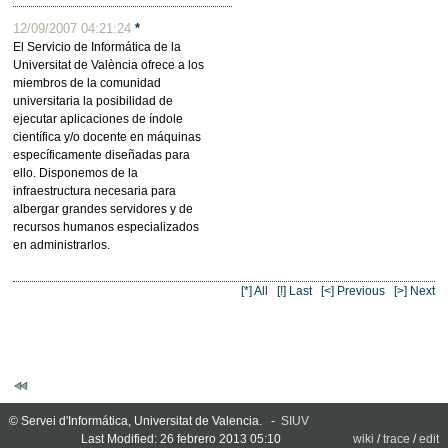
12/09/2007 04:21:24
*
El Servicio de Informática de la
Universitat de València ofrece a los
miembros de la comunidad
universitaria la posibilidad de
ejecutar aplicaciones de índole
científica y/o docente en máquinas
específicamente diseñadas para
ello. Disponemos de la
infraestructura necesaria para
albergar grandes servidores y de
recursos humanos especializados
en administrarlos.
[*] All
[!] Last
[<] Previous
[>] Next
© Servei d'Informática, Universitat de Valencia. -
SIUV
Last Modified: 26 febrero 2013 05:10
wiki
/
trace
/
edit