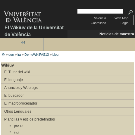
Valencià
Web Map
Castellano
Login
El Wikiuv de la Universitat
de València
Noticias de muestra
@
>
doc
>
ita
>
DemoWikiPAS13
>
blog
Wikiuv
El Tutor del wiki
El lenguaje
Anuncios y Weblogs
El buscador
El macroprocesador
Otros Lenguajes
Plantillas y estilos predefinidos
pas13
indi