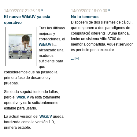
14/09/2007 21:26:19
*
14/09/2007 18:00:00
*
El nuevo WikiUV ya está
No lo tenemos
operativo
Disposem de dos sistemes de càlcul,
que responen a dos paradigmes de
Tras las últimas
computació diferents. D'una banda,
mejoras y
tenim un sistema Altix 3700 de
correcciones, el
memòria compartida. Aquest servidor
WikiUV
ha
és perfecte per a executar
alcanzado una
madurez
... [+]
suficiente para
que
consideremos que ha pasado la
primera fase de desarrollo y
pruebas.
Sin duda seguirá teniendo fallos,
pero el
WikiUV
ya está totalmente
operativo y es lo suficientemente
estable para usarlo.
La actual versión del
WikiUV
queda
bautizada como la versión 1.0,
primera estable.