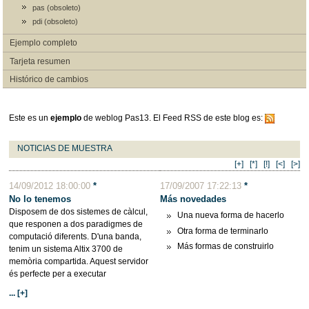
pas (obsoleto)
pdi (obsoleto)
Ejemplo completo
Tarjeta resumen
Histórico de cambios
Este es un
ejemplo
de weblog Pas13. El Feed RSS de este blog es:
NOTICIAS DE MUESTRA
[+]
[*]
[!]
[<]
[>]
14/09/2012 18:00:00
*
17/09/2007 17:22:13
*
No lo tenemos
Más novedades
Disposem de dos sistemes de càlcul,
Una nueva forma de hacerlo
que responen a dos paradigmes de
Otra forma de terminarlo
computació diferents. D'una banda,
Más formas de construirlo
tenim un sistema Altix 3700 de
memòria compartida. Aquest servidor
és perfecte per a executar
... [+]