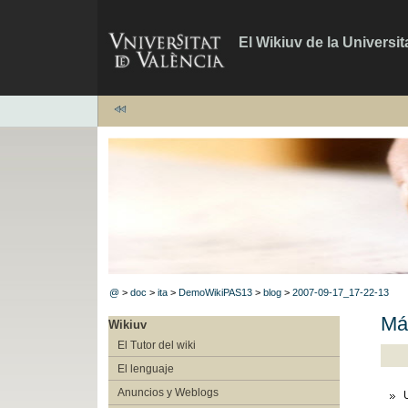
El Wikiuv de la Universit
@
>
doc
>
ita
>
DemoWikiPAS13
>
blog
>
2007-09-17_17-22-13
Má
Wikiuv
El Tutor del wiki
El lenguaje
Anuncios y Weblogs