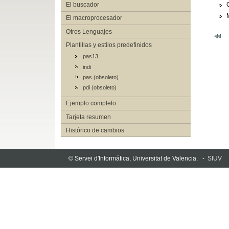
El buscador
El macroprocesador
Otros Lenguajes
Plantillas y estilos predefinidos
pas13
indi
pas (obsoleto)
pdi (obsoleto)
Ejemplo completo
Tarjeta resumen
Histórico de cambios
© Servei d'Informática, Universitat de Valencia. -
SIUV