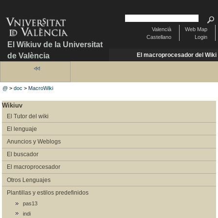
Valencià
Web Map
Castellano
Login
El Wikiuv de la Universitat
de València
El macroprocesador del Wiki
@
>
doc
>
MacroWiki
Wikiuv
El Tutor del wiki
El lenguaje
Anuncios y Weblogs
El buscador
El macroprocesador
Otros Lenguajes
Plantillas y estilos predefinidos
pas13
indi