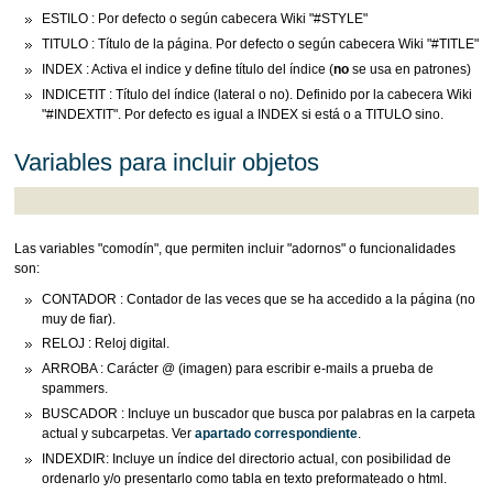
ESTILO : Por defecto o según cabecera Wiki "#STYLE"
TITULO : Título de la página. Por defecto o según cabecera Wiki "#TITLE"
INDEX : Activa el indice y define título del índice (
no
se usa en patrones)
INDICETIT : Título del índice (lateral o no). Definido por la cabecera Wiki
"#INDEXTIT". Por defecto es igual a INDEX si está o a TITULO sino.
Variables para incluir objetos
Las variables "comodín", que permiten incluir "adornos" o funcionalidades
son:
CONTADOR : Contador de las veces que se ha accedido a la página (no
muy de fiar).
RELOJ : Reloj digital.
ARROBA : Carácter @ (imagen) para escribir e-mails a prueba de
spammers.
BUSCADOR : Incluye un buscador que busca por palabras en la carpeta
actual y subcarpetas. Ver
apartado correspondiente
.
INDEXDIR: Incluye un índice del directorio actual, con posibilidad de
ordenarlo y/o presentarlo como tabla en texto preformateado o html.