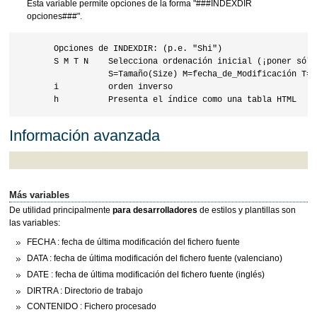
Esta variable permite opciones de la forma "###INDEXDIR
opciones###".
       Opciones de INDEXDIR: (p.e. "Shi")

       S M T N    Selecciona ordenación inicial (¡poner sólo 
                  S=Tamaño(Size) M=fecha_de_Modificación T=T
       i          orden inverso                    

Información avanzada
Más variables
De utilidad principalmente
para desarrolladores
de estilos y plantillas son
las variables:
FECHA : fecha de última modificación del fichero fuente
DATA : fecha de última modificación del fichero fuente (valenciano)
DATE : fecha de última modificación del fichero fuente (inglés)
DIRTRA : Directorio de trabajo
CONTENIDO : Fichero procesado