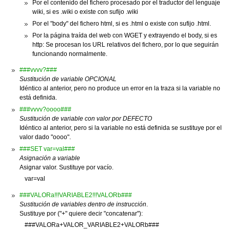
Por el contenido del fichero procesado por el traductor del lenguaje
wiki, si es .wiki o existe con sufijo .wiki
Por el "body" del fichero html, si es .html o existe con sufijo .html.
Por la página traída del web con WGET y extrayendo el body, si es
http: Se procesan los URL relativos del fichero, por lo que seguirán
funcionando normalmente.
###vvvv?###
Sustitución de variable OPCIONAL
Idéntico al anterior, pero no produce un error en la traza si la variable no
está definida.
###vvvv?oooo###
Sustitución de variable con valor por DEFECTO
Idéntico al anterior, pero si la variable no está definida se sustituye por el
valor dado "oooo".
###SET var=val###
Asignación a variable
Asignar valor. Sustituye por vacío.
var=val
###VALORa!!!VARIABLE2!!!VALORb###
Sustitución de variables dentro de instrucción
.
Sustituye por ("+" quiere decir "concatenar"):
###VALORa+VALOR_VARIABLE2+VALORb###