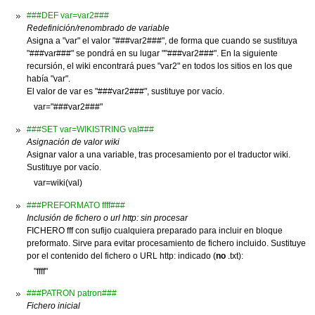
###DEF var=var2###
Redefinición/renombrado de variable
Asigna a "var" el valor "###var2###", de forma que cuando se sustituya
"###var###" se pondrá en su lugar ""###var2###". En la siguiente
recursión, el wiki encontrará pues "var2" en todos los sitios en los que
había "var".
El valor de var es "###var2###", sustituye por vacío.
var="###var2###"
###SET var=WIKISTRING val###
Asignación de valor wiki
Asignar valor a una variable, tras procesamiento por el traductor wiki.
Sustituye por vacío.
var=wiki(val)
###PREFORMATO ffff###
Inclusión de fichero o url http: sin procesar
FICHERO fff con sufijo cualquiera preparado para incluir en bloque
preformato. Sirve para evitar procesamiento de fichero incluido. Sustituye
por el contenido del fichero o URL http: indicado (
no
.txt):
"ffff"
###PATRON patron###
Fichero inicial