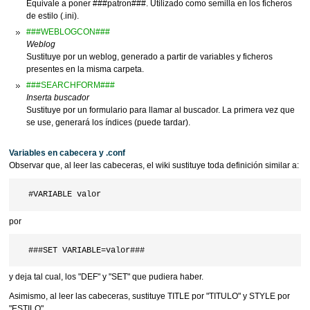
Equivale a poner ###patron###. Utilizado como semilla en los ficheros
de estilo (.ini).
###WEBLOGCON###
Weblog
Sustituye por un weblog, generado a partir de variables y ficheros
presentes en la misma carpeta.
###SEARCHFORM###
Inserta buscador
Sustituye por un formulario para llamar al buscador. La primera vez que
se use, generará los índices (puede tardar).
Variables en cabecera y .conf
Observar que, al leer las cabeceras, el wiki sustituye toda definición similar a:
por
y deja tal cual, los "DEF" y "SET" que pudiera haber.
Asimismo, al leer las cabeceras, sustituye TITLE por "TITULO" y STYLE por
"ESTILO".