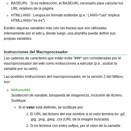
BASEURL : Si es redirección, el BASEURL necesario para calcular los
URL relativos de la página
HTMLLANG : Lengua en formato estándar (p.e.: LANG="cas" implica
HTMLLANG="es-es")
Existen algunas variables más (ver las trazas) que son utilizadas
internamente por el wiki y, desde luego, una plantilla puede definir sus
propias variables.
Instrucciones del Macroprocesador
Las cadenas de caracteres que están entre "###" son consideradas por el
macroprocesador del wiki como instrucciones a ejecutar (p.e., sustuir la
variable por su valor).
Las posibles instrucciones del macroprocesador, en la versión 2 del Wikiuv,
son:
###vvvv###
Sustitución de variable, búsqueda de imagen/css, inclusión de fichero
.
Sustituye:
Si el
valor
está definido, se sustituye por:
El URL del fichero del ese nombre si el valor termina en .gif,
.jpg, .png, .jpeg, .css (URL de la imagen buscada)
Si no termina con estos sufijos, por el valor de la variable