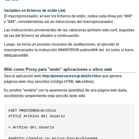
Variables en ficheros de estilo (.ini)
El macroprocesador, al leer los ficheros de estilo, rodea cada línea por "###"
y "###", convirtiéndolas así en intrucciones del macroprocesador.
Las instrucciones provenientes de las cabeceras (primero wiki.conf, seguidas
de las del fichero) se añaden a continuación.
Luego, se inicia un proceso recursivo de sustituciones, al ejecutar el
macroprocesador la instrucción ###PATRON patron### del .ini como si fuera
###patron###.
Wiki como Proxy para "vestir" aplicaciones o sitios web
Sea la aplicación web
http://postor.uv.es/cgi-bin/Archivo
que genera
páginas web muy sencillas (código HTML
sin
estilos).
Es posible "vestirla" con la apariencia (plantilla) de una página wiki dada,
escribiendo simplemente esta sencillo texto wiki:
#SET PROXYEREG=Archivo

#TITLE Archivo del Usuario

= Archivo del Usuario
