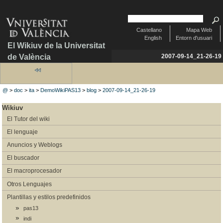
Castellano
Mapa Web
English
Entorn d'usuari
El Wikiuv de la Universitat
de València
2007-09-14_21-26-19
@
>
doc
>
ita
>
DemoWikiPAS13
>
blog
>
2007-09-14_21-26-19
Wikiuv
El Tutor del wiki
El lenguaje
Anuncios y Weblogs
El buscador
El macroprocesador
Otros Lenguajes
Plantillas y estilos predefinidos
pas13
indi