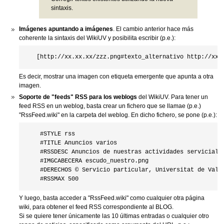
sintaxis.
Imágenes apuntando a imágenes
. El cambio anterior hace más
coherente la sintaxis del WikiUV y posibilita escribir (p.e.):
Es decir, mostrar una imagen con etiqueta emergente que apunta a otra
imagen.
Soporte de "feeds" RSS para los weblogs
del WikiUV. Para tener un
feed RSS en un weblog, basta crear un fichero que se llamae (p.e.)
"RssFeed.wiki" en la carpeta del weblog. En dicho fichero, se pone (p.e.):
    #STYLE rss

    #TITLE Anuncios varios

    #RSSDESC Anuncios de nuestras actividades serviciales
    #IMGCABECERA escudo_nuestro.png

    #DERECHOS © Servicio particular, Universitat de Valen
Y luego, basta acceder a "RssFeed.wiki" como cualquier otra página
wiki, para obtener el feed RSS correspondiente al BLOG.
Si se quiere tener únicamente las 10 últimas entradas o cualquier otro