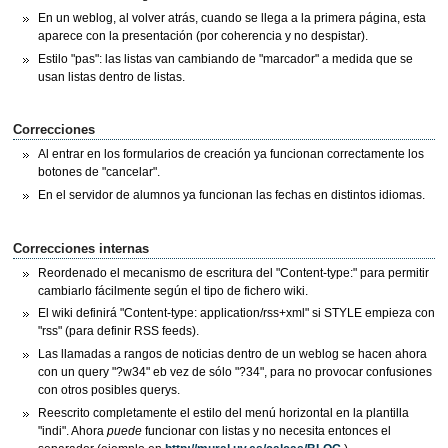
En un weblog, al volver atrás, cuando se llega a la primera página, esta
aparece con la presentación (por coherencia y no despistar).
Estilo "pas": las listas van cambiando de "marcador" a medida que se
usan listas dentro de listas.
Correcciones
Al entrar en los formularios de creación ya funcionan correctamente los
botones de "cancelar".
En el servidor de alumnos ya funcionan las fechas en distintos idiomas.
Correcciones internas
Reordenado el mecanismo de escritura del "Content-type:" para permitir
cambiarlo fácilmente según el tipo de fichero wiki.
El wiki definirá "Content-type: application/rss+xml" si STYLE empieza con
"rss" (para definir RSS feeds).
Las llamadas a rangos de noticias dentro de un weblog se hacen ahora
con un query "?w34" eb vez de sólo "?34", para no provocar confusiones
con otros posibles querys.
Reescrito completamente el estilo del menú horizontal en la plantilla
"indi". Ahora
puede
funcionar con listas y no necesita entonces el