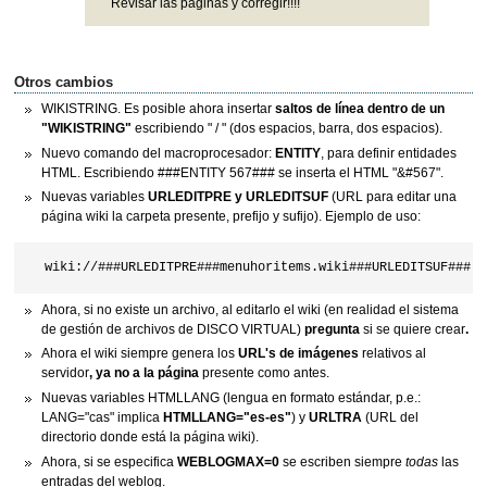
Revisar las páginas y corregir!!!!
Otros cambios
WIKISTRING. Es posible ahora insertar
saltos de línea dentro de un
"WIKISTRING"
escribiendo " / " (dos espacios, barra, dos espacios).
Nuevo comando del macroprocesador:
ENTITY
, para definir entidades
HTML. Escribiendo ###ENTITY 567### se inserta el HTML "&#567".
Nuevas variables
URLEDITPRE y URLEDITSUF
(URL para editar una
página wiki la carpeta presente, prefijo y sufijo). Ejemplo de uso:
Ahora, si no existe un archivo, al editarlo el wiki (en realidad el sistema
de gestión de archivos de DISCO VIRTUAL)
pregunta
si se quiere crear
.
Ahora el wiki siempre genera los
URL's de imágenes
relativos al
servidor
, ya no a la página
presente como antes.
Nuevas variables HTMLLANG (lengua en formato estándar, p.e.:
LANG="cas" implica
HTMLLANG="es-es"
) y
URLTRA
(URL del
directorio donde está la página wiki).
Ahora, si se especifica
WEBLOGMAX=0
se escriben siempre
todas
las
entradas del weblog.