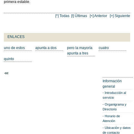
primera estable.
[*] Todas
[!] Últimas
[<] Anterior
[>] Siguiente
ENLACES
uno de estos
apunta a dos
pero la mayoría
cuatro
apunta a tres
quinto
Información
general
Introducción al
servicio
Organigrama y
Directorio
Horario de
Atención
Ubicación y datos
de contacto