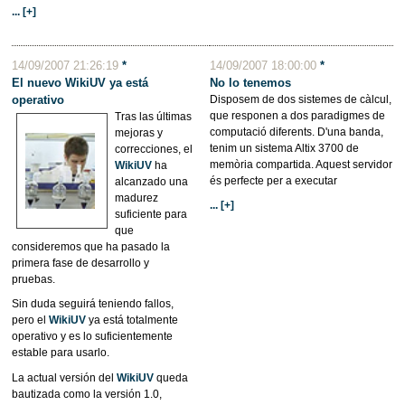
... [+]
14/09/2007 21:26:19
*
14/09/2007 18:00:00
*
El nuevo WikiUV ya está
No lo tenemos
operativo
Disposem de dos sistemes de càlcul,
que responen a dos paradigmes de
Tras las últimas
computació diferents. D'una banda,
mejoras y
tenim un sistema Altix 3700 de
correcciones, el
memòria compartida. Aquest servidor
WikiUV
ha
és perfecte per a executar
alcanzado una
madurez
... [+]
suficiente para
que
consideremos que ha pasado la
primera fase de desarrollo y
pruebas.
Sin duda seguirá teniendo fallos,
pero el
WikiUV
ya está totalmente
operativo y es lo suficientemente
estable para usarlo.
La actual versión del
WikiUV
queda
bautizada como la versión 1.0,