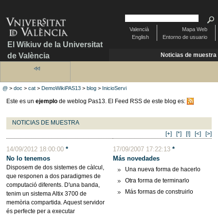
Valencià
Mapa Web
English
Entorno de usuario
El Wikiuv de la Universitat
de València
Noticias de muestra
@
>
doc
>
cat
>
DemoWikiPAS13
>
blog
>
InicioServi
Este es un
ejemplo
de weblog Pas13. El Feed RSS de este blog es:
NOTICIAS DE MUESTRA
[+]
[*]
[!]
[<]
[>]
14/09/2012 18:00:00
*
17/09/2007 17:22:13
*
No lo tenemos
Más novedades
Disposem de dos sistemes de càlcul,
Una nueva forma de hacerlo
que responen a dos paradigmes de
Otra forma de terminarlo
computació diferents. D'una banda,
Más formas de construirlo
tenim un sistema Altix 3700 de
memòria compartida. Aquest servidor
és perfecte per a executar