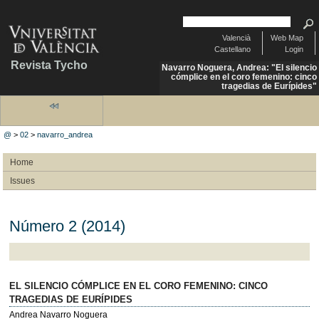
Valencià
Web Map
Castellano
Login
Revista Tycho
Navarro Noguera, Andrea: "El silencio
cómplice en el coro femenino: cinco
tragedias de Eurípides"
@
>
02
>
navarro_andrea
Home
Issues
Número 2 (2014)
EL SILENCIO CÓMPLICE EN EL CORO FEMENINO: CINCO
TRAGEDIAS DE EURÍPIDES
Andrea Navarro Noguera