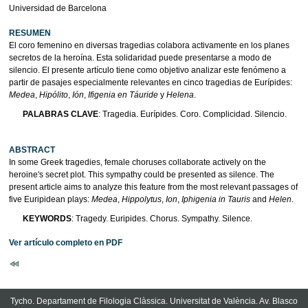
Universidad de Barcelona
RESUMEN
El coro femenino en diversas tragedias colabora activamente en los planes
secretos de la heroína. Esta solidaridad puede presentarse a modo de
silencio. El presente artículo tiene como objetivo analizar este fenómeno a
partir de pasajes especialmente relevantes en cinco tragedias de Eurípides:
Medea
,
Hipólito
,
Ión
,
Ifigenia en Táuride
y
Helena
.
PALABRAS CLAVE
: Tragedia. Eurípides. Coro. Complicidad. Silencio.
ABSTRACT
In some Greek tragedies, female choruses collaborate actively on the
heroine's secret plot. This sympathy could be presented as silence. The
present article aims to analyze this feature from the most relevant passages of
five Euripidean plays:
Medea
,
Hippolytus
,
Ion
,
Iphigenia in Tauris
and
Helen
.
KEYWORDS
: Tragedy. Euripides. Chorus. Sympathy. Silence.
Ver artículo completo en PDF
Tycho. Departament de Filologia Clàssica. Universitat de València. Av. Blasco