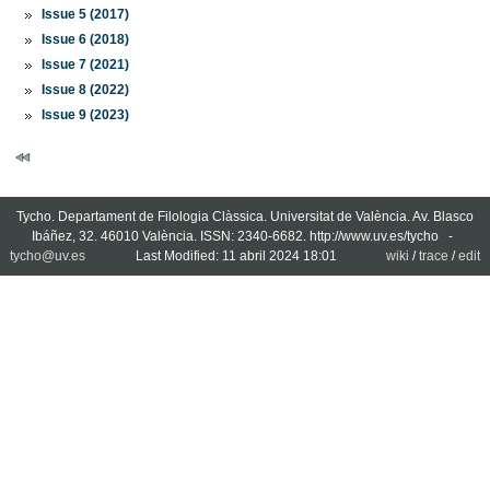
Issue 5 (2017)
Issue 6 (2018)
Issue 7 (2021)
Issue 8 (2022)
Issue 9 (2023)
Tycho. Departament de Filologia Clàssica. Universitat de València. Av. Blasco
Ibáñez, 32. 46010 València. ISSN: 2340-6682. http://www.uv.es/tycho -
tycho@uv.es
Last Modified: 11 abril 2024 18:01
wiki
/
trace
/
edit