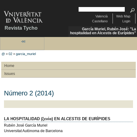
Valencià
Web Map
Castellano
Login
Revista Tycho
García Muriel, Rubén José: "La
hospitalidad en Alcestis de Eurípides"
@
>
02
>
garcia_muriel
Home
Issues
Número 2 (2014)
LA HOSPITALIDAD (ξενία) EN
ALCESTIS
DE EURÍPIDES
Rubén José García Muriel
Universitat Autònoma de Barcelona