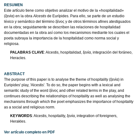
RESUMEN
Este artículo tiene como objetivo analizar el motivo de la «hospitalidad»
(ξενία) en la obra
Alcestis
de Eurípides. Para ello, se parte de un estudio
léxico y semántico del término ξένος y de otros términos afines atestiguados
en la obra; seguidamente se describen las relaciones de hospitalidad
documentadas en la obra así como los mecanismos mediante los cuales el
poeta subraya la importancia de la hospitalidad como norma social y
religiosa.
PALABRAS CLAVE
: Alcestis, hospitalidad, ξενία, integración del foráneo,
Heracles.
ABSTRACT
The purpose of this paper is to analyse the theme of hospitality (ξενία) in
Euripides' play, 'Alcestis'. To do so, the paper begins with a lexical and
semantic study of the word ξένος and other related terms in the play, and
continues describing the relationships of hospitality as well as analysing the
mechanisms through which the poet emphasizes the importance of hospitality
as a social and religious norm.
KEYWORDS
: Alcestis, hospitality, ξενία, integration of foreigners,
Herakles.
Ver artículo completo en PDF