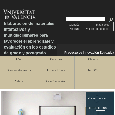
Elaboración de materiales
Valencià
Mapa Web
interactivos y
English
Entorno de usuario
multidisciplinares para
favorecer el aprendizaje y
evaluación en los estudios
de grado y postgrado
Proyecto de Innovación Educativa
mUVies
Camtasia
Clickers
Gráficos dinámicos
Escape Room
MOOCs
Roderic
OpenCourseWare
Presentación
Herramientas