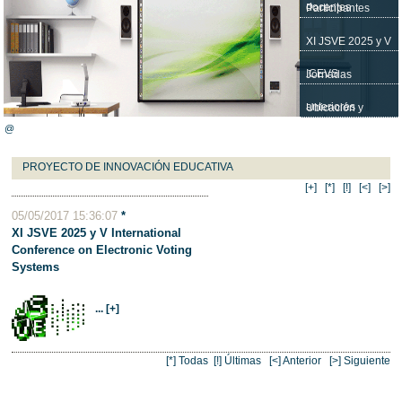
docentes
Participantes
XI JSVE 2025 y V
ICEVS
Jornadas
anteriores
Ubicación y
@
Contacto
PROYECTO DE INNOVACIÓN EDUCATIVA
[+]
[*]
[!]
[<]
[>]
05/05/2017 15:36:07
*
XI JSVE 2025 y V International
Conference on Electronic Voting
Systems
... [+]
[*] Todas
[!] Últimas
[<] Anterior
[>] Siguiente