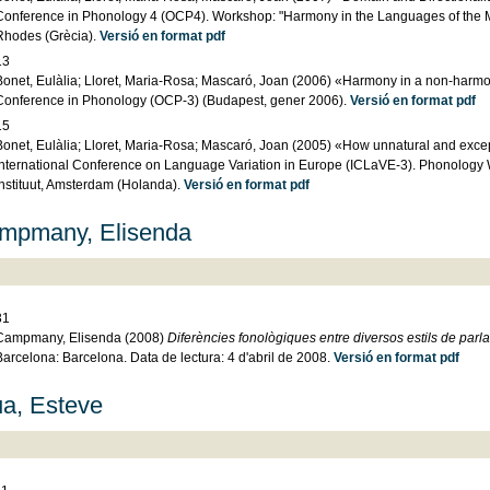
Conference in Phonology 4 (OCP4). Workshop: "Harmony in the Languages of the Med
Rhodes (Grècia).
Versió en format pdf
13
Bonet, Eulàlia; Lloret, Maria-Rosa; Mascaró, Joan (2006) «Harmony in a non-harmon
Conference in Phonology (OCP-3) (Budapest, gener 2006).
Versió en format pdf
15
Bonet, Eulàlia; Lloret, Maria-Rosa; Mascaró, Joan (2005) «How unnatural and exce
International Conference on Language Variation in Europe (ICLaVE-3). Phonology
Instituut, Amsterdam (Holanda).
Versió en format pdf
mpmany, Elisenda
31
Campmany, Elisenda (2008)
Diferències fonològiques entre diversos estils de parla 
Barcelona: Barcelona. Data de lectura: 4 d'abril de 2008.
Versió en format pdf
ua, Esteve