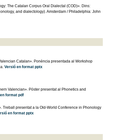
ogy: The Catalan Corpus Oral Dialectal (COD)». Dins:
phonology, and dialectology). Amsterdam / Philadelphia: John
 Valencian Catalan». Ponència presentada al Workshop
ca.
Versió en format pptx
hern Valencian». Pòster presentat al Phonetics and
 en format pdf
. Treball presentat a la Old-World Conference in Phonology
rsió en format pptx