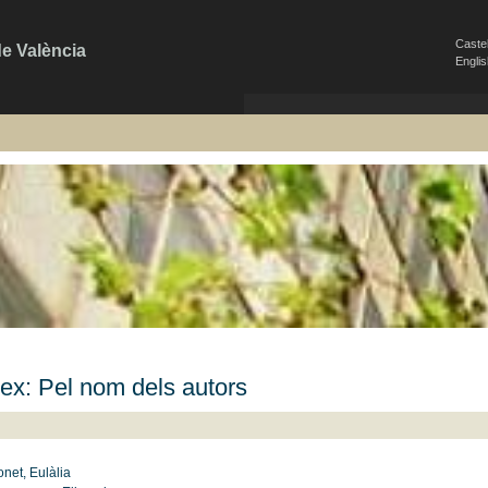
Caste
de València
Engli
ex: Pel nom dels autors
onet, Eulàlia