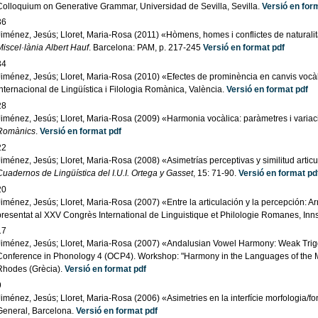
Colloquium on Generative Grammar, Universidad de Sevilla, Sevilla.
Versió en for
36
Jiménez, Jesús; Lloret, Maria-Rosa (2011) «Hòmens, homes i conflictes de naturalit
Miscel·lània Albert Hauf
. Barcelona: PAM, p. 217-245
Versió en format pdf
34
Jiménez, Jesús; Lloret, Maria-Rosa (2010) «Efectes de prominència en canvis vocà
Internacional de Lingüística i Filologia Romànica, València.
Versió en format pdf
28
Jiménez, Jesús; Lloret, Maria-Rosa (2009) «Harmonia vocàlica: paràmetres i variaci
Romànics
.
Versió en format pdf
22
iménez, Jesús; Lloret, Maria-Rosa (2008) «Asimetrías perceptivas y similitud articu
Cuadernos de Lingüística del I.U.I. Ortega y Gasset
, 15: 71-90.
Versió en format pd
20
Jiménez, Jesús; Lloret, Maria-Rosa (2007) «Entre la articulación y la percepción: A
presentat al XXV Congrès International de Linguistique et Philologie Romanes, Inn
17
Jiménez, Jesús; Lloret, Maria-Rosa (2007) «Andalusian Vowel Harmony: Weak Trigger
Conference in Phonology 4 (OCP4). Workshop: "Harmony in the Languages of the Med
Rhodes (Grècia).
Versió en format pdf
9
iménez, Jesús; Lloret, Maria-Rosa (2006) «Asimetries en la interfície morfologia/fo
General, Barcelona.
Versió en format pdf