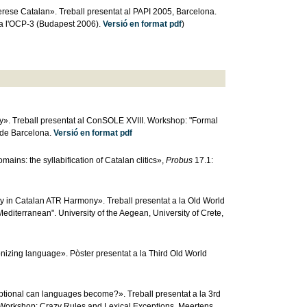
rese Catalan». Treball presentat al PAPI 2005, Barcelona.
 a l'OCP-3 (Budapest 2006).
Versió en format pdf
)
y». Treball presentat al ConSOLE XVIII. Workshop: "Formal
 de Barcelona.
Versió en format pdf
ains: the syllabification of Catalan clitics»,
Probus
17.1:
ty in Catalan ATR Harmony». Treball presentat a la Old World
iterranean". University of the Aegean, University of Crete,
izing language». Pòster presentat a la Third Old World
ptional can languages become?». Treball presentat a la 3rd
 Workshop: Crazy Rules and Lexical Exceptions. Meertens