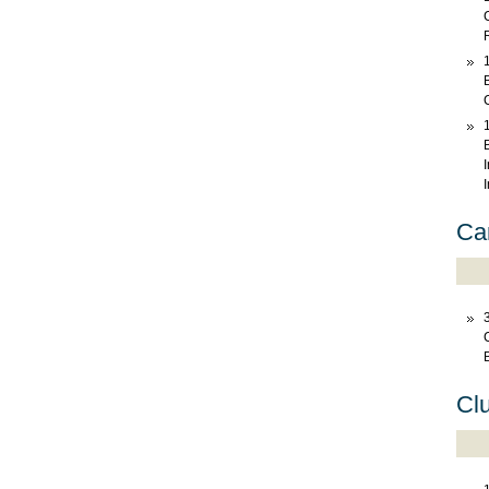
Ca
Cl