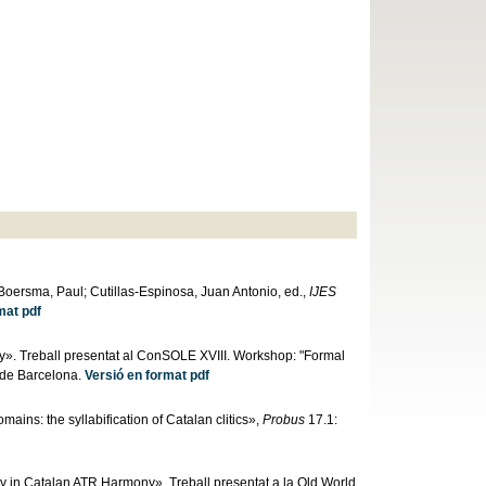
Boersma, Paul; Cutillas-Espinosa, Juan Antonio, ed.,
IJES
mat pdf
y». Treball presentat al ConSOLE XVIII. Workshop: "Formal
 de Barcelona.
Versió en format pdf
ains: the syllabification of Catalan clitics»,
Probus
17.1:
ty in Catalan ATR Harmony». Treball presentat a la Old World