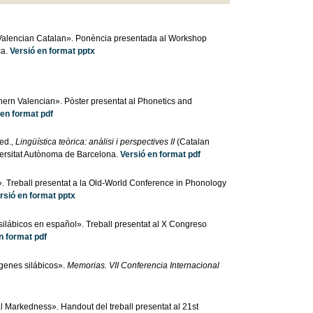
 Valencian Catalan». Ponència presentada al Workshop
ca.
Versió en format pptx
hern Valencian». Pòster presentat al Phonetics and
 en format pdf
ed.,
Lingüística teòrica: anàlisi i perspectives II
(Catalan
iversitat Autònoma de Barcelona.
Versió en format pdf
. Treball presentat a la Old-World Conference in Phonology
rsió en format pptx
silábicos en español». Treball presentat al X Congreso
n format pdf
rgenes silábicos».
Memorias. VII Conferencia Internacional
 Markedness». Handout del treball presentat al 21st