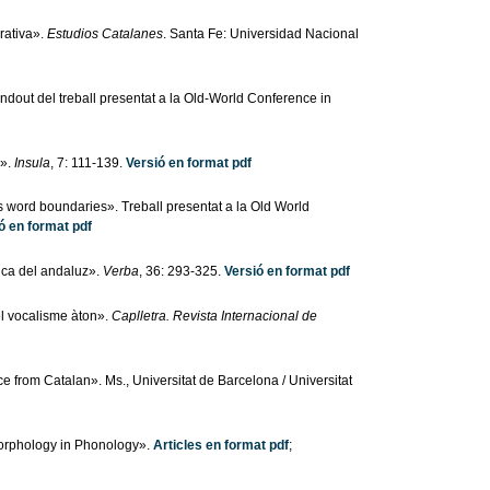
rativa».
Estudios Catalanes
. Santa Fe: Universidad Nacional
ndout del treball presentat a la Old-World Conference in
s».
Insula
, 7: 111-139.
Versió en format pdf
s word boundaries». Treball presentat a la Old World
ó en format pdf
ica del andaluz».
Verba
, 36: 293-325.
Versió en format pdf
el vocalisme àton».
Caplletra. Revista Internacional de
 from Catalan». Ms., Universitat de Barcelona / Universitat
orphology in Phonology».
Articles en format pdf
;