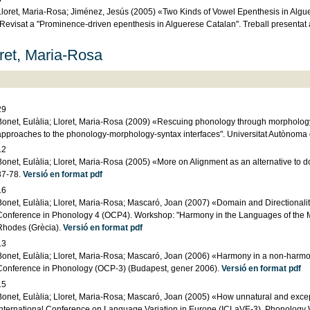
Lloret, Maria-Rosa; Jiménez, Jesús (2005) «Two Kinds of Vowel Epenthesis in Algue
(Revisat a "Prominence-driven epenthesis in Alguerese Catalan". Treball presentat
ret, Maria-Rosa
29
Bonet, Eulàlia; Lloret, Maria-Rosa (2009) «Rescuing phonology through morpholog
approaches to the phonology-morphology-syntax interfaces". Universitat Autònoma
12
onet, Eulàlia; Lloret, Maria-Rosa (2005) «More on Alignment as an alternative to dom
37-78.
Versió en format pdf
16
Bonet, Eulàlia; Lloret, Maria-Rosa; Mascaró, Joan (2007) «Domain and Directionali
Conference in Phonology 4 (OCP4). Workshop: "Harmony in the Languages of the Med
Rhodes (Grècia).
Versió en format pdf
13
Bonet, Eulàlia; Lloret, Maria-Rosa; Mascaró, Joan (2006) «Harmony in a non-harmon
Conference in Phonology (OCP-3) (Budapest, gener 2006).
Versió en format pdf
15
Bonet, Eulàlia; Lloret, Maria-Rosa; Mascaró, Joan (2005) «How unnatural and exce
International Conference on Language Variation in Europe (ICLaVE-3). Phonology