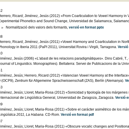
42
Herrero, Ricard; Jiménez, Jesús (2012) «From Coarticulation to Vowel Harmony in
Experimental Phonetics and Sound Change, Universidad de Salamanca, Salaman
Normalització dels valors dels formants,
versió en format pptx
38
Herrero, Ricard; Jiménez, Jesús (2011) «Vowel Harmony and Coarticulation in Nort
honology in Iberia 2011 (PaPI 2011), Universitat Rovira i Virgili, Tarragona.
Versió
10
Jiménez, Jesús (2006) «L'abast de les relacions paradigmàtiques». Dins Cabré, T., 
Journal of Linguistics. Monographies). Bellaterra: Servei de Publicacions de la Un
41
Jiménez, Jesús; Herrero, Ricard (2012) «Valencian Vowel Harmony at the Interface»
9 (OCP9), Zentrum für Allgemeine Sprachwissenschaft (ZAS), Berlín (Alemanya).
Ve
43
Jiménez, Jesús; Lloret, Maria-Rosa (2012) «Sonicidad y tipología de los márgenes 
Internacional de Lingüística General, Universidad de Zaragoza, Zaragoza.
Versió e
39
Jiménez, Jesús; Lloret, Maria-Rosa (2011) «Sobre el carácter asimétrico de los má
Lingüística 2011, La Habana
. CD-Rom.
Versió en format pdf
37
Jiménez, Jesús; Lloret, Maria-Rosa (2011) «Obscure vocalic changes and Positional