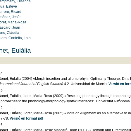
Campmany, Elisenda
lua, Esteve
errero, Ricard
iménez, Jesús
loret, Maria-Rosa
ascaró, Joan
ons, Clàudia
uerol Cortiella, Laia
et, Eulàlia
14
Bonet, Eulàlia (2004) «Morph insertion and allomorphy in Optimality Theory». Dins 
International Journal of English Studies)
4.2. Universidad de Murcia.
Versió en for
29
Bonet, Eulàlia; Lloret, Maria-Rosa (2009) «Rescuing phonology through morpholog
approaches to the phonology-morphology-syntax interfaces". Universitat Autònoma
12
onet, Eulàlia; Lloret, Maria-Rosa (2005) «More on Alignment as an alternative to dom
37-78.
Versió en format pdf
16
Bonet, Eulàlia; Lloret, Maria-Rosa; Mascaró, Joan (2007) «Domain and Directionali