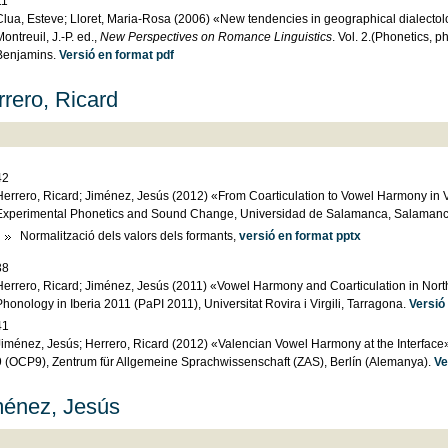
11
Clua, Esteve; Lloret, Maria-Rosa (2006) «New tendencies in geographical dialectol
ontreuil, J.-P. ed.,
New Perspectives on Romance Linguistics
. Vol. 2.(Phonetics, 
Benjamins.
Versió en format pdf
rero, Ricard
42
Herrero, Ricard; Jiménez, Jesús (2012) «From Coarticulation to Vowel Harmony in
Experimental Phonetics and Sound Change, Universidad de Salamanca, Salaman
Normalització dels valors dels formants,
versió en format pptx
38
Herrero, Ricard; Jiménez, Jesús (2011) «Vowel Harmony and Coarticulation in Nort
honology in Iberia 2011 (PaPI 2011), Universitat Rovira i Virgili, Tarragona.
Versió
41
Jiménez, Jesús; Herrero, Ricard (2012) «Valencian Vowel Harmony at the Interface»
9 (OCP9), Zentrum für Allgemeine Sprachwissenschaft (ZAS), Berlín (Alemanya).
Ve
ménez, Jesús