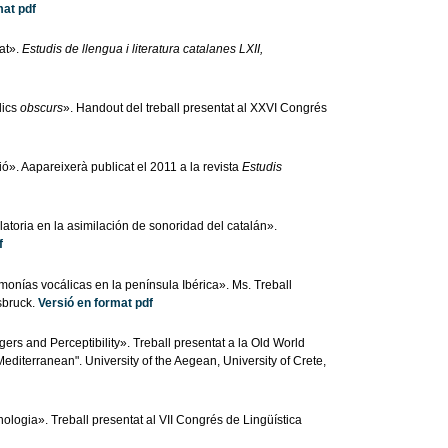
mat pdf
at».
Estudis de llengua i literatura catalanes LXII,
lics
obscurs
». Handout del treball presentat al XXVI Congrés
ó». Aapareixerà publicat el 2011 a la revista
Estudis
latoria en la asimilación de sonoridad del catalán».
f
rmonías vocálicas en la península Ibérica». Ms. Treball
sbruck.
Versió en format pdf
s and Perceptibility». Treball presentat a la Old World
iterranean". University of the Aegean, University of Crete,
nologia». Treball presentat al VII Congrés de Lingüística