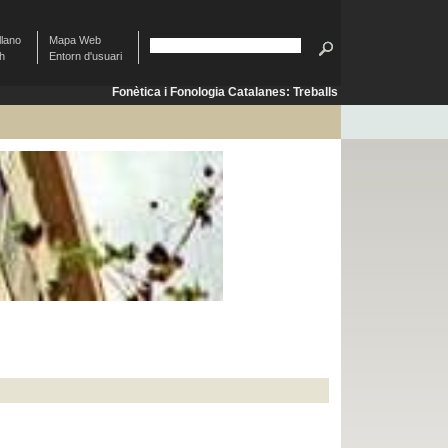
llano
Mapa Web
sh
Entorn d'usuari
Fonètica i Fonologia Catalanes: Treballs