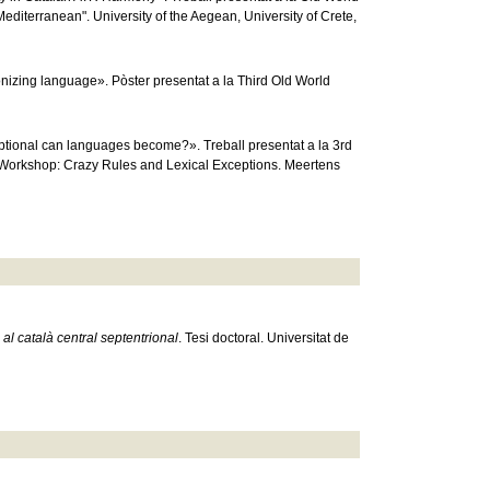
iterranean". University of the Aegean, University of Crete,
izing language». Pòster presentat a la Third Old World
ptional can languages become?». Treball presentat a la 3rd
 Workshop: Crazy Rules and Lexical Exceptions. Meertens
al català central septentrional
. Tesi doctoral. Universitat de