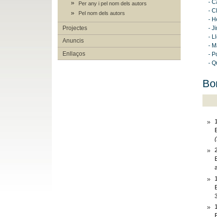
- 
Per any i pel nom dels autors
- C
Pel nom dels autors
- H
- J
Projectes
- L
Anuncis
- M
Enllaços
- P
- Q
Bon
(
B