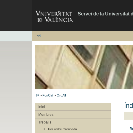
Servei de la Universitat 
@
>
FonCat
>
OrdAlf
Índ
Inici
Membres
Treballs
- B
Per ordre d'arribada