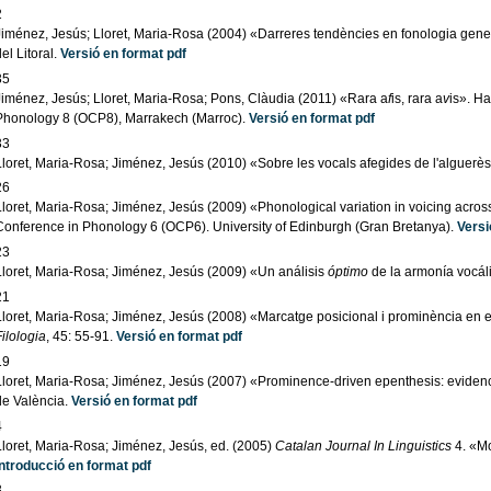
2
Jiménez, Jesús; Lloret, Maria-Rosa (2004) «Darreres tendències en fonologia gene
el Litoral.
Versió en format pdf
35
Jiménez, Jesús; Lloret, Maria-Rosa; Pons, Clàudia (2011) «Rara a
f
is, rara a
v
is». Ha
Phonology 8 (OCP8), Marrakech (Marroc).
Versió en format pdf
33
Lloret, Maria-Rosa; Jiménez, Jesús (2010) «Sobre les vocals afegides de l'alguerè
26
Lloret, Maria-Rosa; Jiménez, Jesús (2009) «Phonological variation in voicing acros
Conference in Phonology 6 (OCP6). University of Edinburgh (Gran Bretanya).
Versi
23
Lloret, Maria-Rosa; Jiménez, Jesús (2009) «Un análisis
óptimo
de la armonía vocál
21
Lloret, Maria-Rosa; Jiménez, Jesús (2008) «Marcatge posicional i prominència en 
ilologia
, 45: 55-91.
Versió en format pdf
19
Lloret, Maria-Rosa; Jiménez, Jesús (2007) «Prominence-driven epenthesis: evidence
de València.
Versió en format pdf
4
Lloret, Maria-Rosa; Jiménez, Jesús, ed. (2005)
Catalan Journal In Linguistics
4. «M
Introducció en format pdf
3