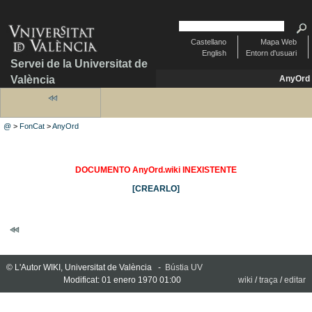
Castellano
Mapa Web
English
Entorn d'usuari
Servei de la Universitat de
València
AnyOrd
@
>
FonCat
>
AnyOrd
DOCUMENTO AnyOrd.wiki INEXISTENTE
[CREARLO]
© L'Autor WIKI, Universitat de València -
Bústia UV
Modificat: 01 enero 1970 01:00
wiki
/
traça
/
editar