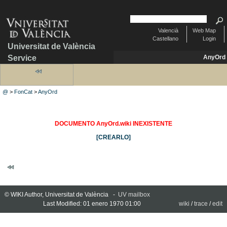
Valencià
Web Map
Castellano
Login
Universitat de València
Service
AnyOrd
@
>
FonCat
>
AnyOrd
DOCUMENTO AnyOrd.wiki INEXISTENTE
[CREARLO]
© WIKI Author, Universitat de València -
UV mailbox
Last Modified: 01 enero 1970 01:00
wiki
/
trace
/
edit