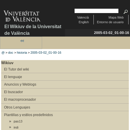
Valencià
Mapa Web
English
Entorno de usuario
El Wikiuv de la Universitat
de València
2005-03-02_01-00-16
@
>
doc
>
historia
>
2005-03-02_01-00-16
Wikiuv
El Tutor del wiki
El lenguaje
Anuncios y Weblogs
El buscador
El macroprocesador
Otros Lenguajes
Plantillas y estilos predefinidos
pas13
indi