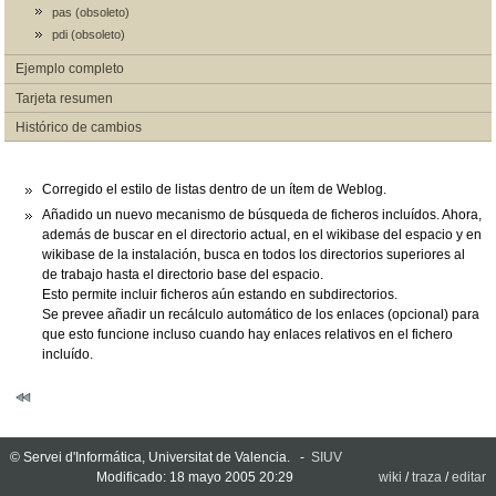
pas (obsoleto)
pdi (obsoleto)
Ejemplo completo
Tarjeta resumen
Histórico de cambios
Corregido el estilo de listas dentro de un ítem de Weblog.
Añadido un nuevo mecanismo de búsqueda de ficheros incluídos. Ahora,
además de buscar en el directorio actual, en el wikibase del espacio y en
wikibase de la instalación, busca en todos los directorios superiores al
de trabajo hasta el directorio base del espacio.
Esto permite incluir ficheros aún estando en subdirectorios.
Se prevee añadir un recálculo automático de los enlaces (opcional) para
que esto funcione incluso cuando hay enlaces relativos en el fichero
incluído.
© Servei d'Informática, Universitat de Valencia. -
SIUV
Modificado: 18 mayo 2005 20:29
wiki
/
traza
/
editar