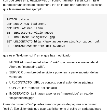
con que crees en tu espacio web un fichero llamado
"servicio.ini"
. Éste
puede ser una copia del "textomenu.ini" en la que has cambiado las cosas
que te interesan. Por ejemplo:
PATRON patron

DEF SUBPATRON textomenu

DEF MENULAT menulatnu

SET SERVICIO=Servicio Nuevo

SET IMGSERVICIO=imgservi.jpg

SET URLCONTACTO=http://www.uv.es/servinu/contacto.html

que es el "textomenu.ini" en el que has modificado:
MENULAT : nombre del fichero ".wiki" que contiene el menú lateral.
Ahora es "menulatnu.wiki".
SERVICIO : nombre del servicio a poner en la parte superior de las
ventanas.
URLCONTACTO : URL de contacto con el autor de las páginas
CONTACTO : "nombre" del contacto.
IMGSERVICIO : La imagen a poner es "imgservi.jpg" en vez de
"imgcabecera.jpg"
Creando distintos ".ini" puedes crear conjuntos de páginas con distinto
"estilo". Eso sí, tendrás que usar explícitamente el estilo en cada página o