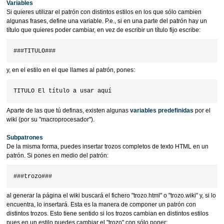
Variables
Si quieres utilizar el patrón con distintos estilos en los que sólo cambien
algunas frases, define una variable. P.e., si en una parte del patrón hay un
título que quieres poder cambiar, en vez de escribir un título fijo escribe:
y, en el estilo en el que llames al patrón, pones:
Aparte de las que tú definas, existen algunas
variables predefinidas
por el
wiki (por su "macroprocesador").
Subpatrones
De la misma forma, puedes insertar trozos completos de texto HTML en un
patrón. Si pones en medio del patrón:
al generar la página el wiki buscará el fichero "trozo.html" o "trozo.wiki" y, si lo
encuentra, lo insertará. Esta es la manera de componer un patrón con
distintos trozos. Esto tiene sentido si los trozos cambian en distintos estilos
pues en un estilo puedes cambiar el "trozo" con sólo poner: