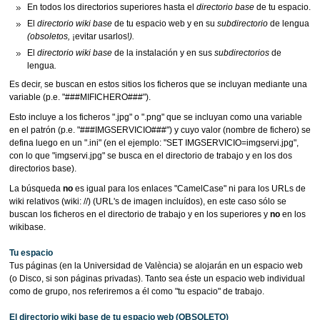
En todos los directorios superiores hasta el
directorio base
de tu espacio.
El
directorio wiki base
de tu espacio web y en su
subdirectorio
de lengua
(obsoletos,
¡evitar usarlos!
).
El
directorio wiki base
de la instalación y en sus
subdirectorios
de
lengua
.
Es decir, se buscan en estos sitios los ficheros que se incluyan mediante una
variable (p.e. "###MIFICHERO###").
Esto incluye a los ficheros ".jpg" o ".png" que se incluyan como una variable
en el patrón (p.e. "###IMGSERVICIO###") y cuyo valor (nombre de fichero) se
defina luego en un ".ini" (en el ejemplo: "SET IMGSERVICIO=imgservi.jpg",
con lo que "imgservi.jpg" se busca en el directorio de trabajo y en los dos
directorios base).
La búsqueda
no
es igual para los enlaces "CamelCase" ni para los URLs de
wiki relativos (wiki: //) (URL's de imagen incluídos), en este caso sólo se
buscan los ficheros en el directorio de trabajo y en los superiores y
no
en los
wikibase.
Tu espacio
Tus páginas (en la Universidad de València) se alojarán en un espacio web
(o Disco, si son páginas privadas). Tanto sea éste un espacio web individual
como de grupo, nos referiremos a él como "tu espacio" de trabajo.
El directorio wiki base de tu espacio web (OBSOLETO)