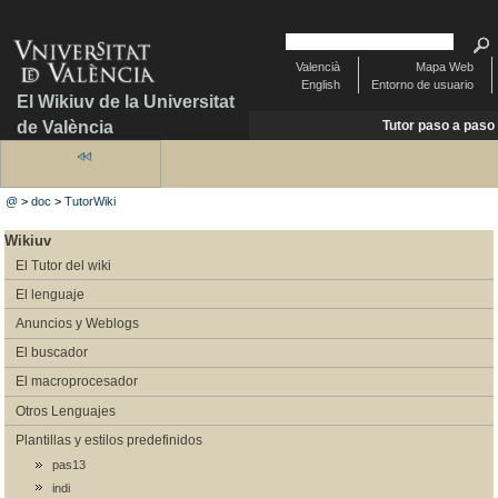
Valencià
Mapa Web
English
Entorno de usuario
El Wikiuv de la Universitat
de València
Tutor paso a paso
@
>
doc
>
TutorWiki
Wikiuv
El Tutor del wiki
El lenguaje
Anuncios y Weblogs
El buscador
El macroprocesador
Otros Lenguajes
Plantillas y estilos predefinidos
pas13
indi