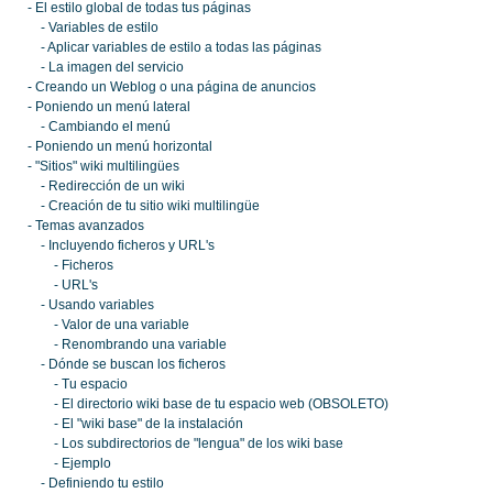
- El estilo global de todas tus páginas
- Variables de estilo
- Aplicar variables de estilo a todas las páginas
- La imagen del servicio
- Creando un Weblog o una página de anuncios
- Poniendo un menú lateral
- Cambiando el menú
- Poniendo un menú horizontal
- "Sitios" wiki multilingües
- Redirección de un wiki
- Creación de tu sitio wiki multilingüe
- Temas avanzados
- Incluyendo ficheros y URL's
- Ficheros
- URL's
- Usando variables
- Valor de una variable
- Renombrando una variable
- Dónde se buscan los ficheros
- Tu espacio
- El directorio wiki base de tu espacio web (OBSOLETO)
- El "wiki base" de la instalación
- Los subdirectorios de "lengua" de los wiki base
- Ejemplo
- Definiendo tu estilo