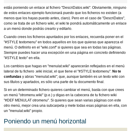
estás poniendo un enlace al fichero "DescriDatos.wiki". Obviamente, ninguno
de estos enlaces ejemplo funcionará puesto que los ficheros no existen (a
menos que los hayas puesto antes, claro). Pero en el caso de "DescriDatos",
como se trata de un fichero wiki, el wiki te pondrá automáticamente un enlace
a un menú donde podrás crearlo y editarlo.
Cuando crees los ficheros apuntados por los enlaces, recuerda poner en el
"#STYLE textomenu" en todos aquellos en los que quieras que aparezca el
menú. O definirlo en el "wiki.conf" si quieres que sea en todas las páginas.
Siempre puedes hacer una excepción en una página en concreto definiendo
"#STYLE texto" en ella.
Los cambios que hagas en "menulat.wiki" aparecerán reflejados en el menú
lateral de tu fichero .wiki inicial, el que tiene el "#STYLE textomenu".
No te
confundas
y abras "menulat.wiki"; que, aunque también es un texto wiki con
sus títulos y apartados, es sólo una parte de tu documento final.
Si en un determinado fichero quieres cambiar el menú, basta con que crees
un menú "otromenu.wiki" (p.e.) y digas en la cabecera de tu fichero wiki
"#DEF MENULAT otromenu". Si quieres que sean varias páginas con este
otro menú, mejor crea una subcarpeta y mete todas esas páginas en ella, con
un "menulat.wiki" propio.
Poniendo un menú horizontal