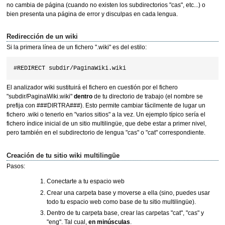
no cambia de página (cuando no existen los subdirectorios "cas", etc...) o
bien presenta una página de error y disculpas en cada lengua.
Redirección de un wiki
Si la primera línea de un fichero ".wiki" es del estilo:
El analizador wiki sustituirá el fichero en cuestión por el fichero
"subdir/PaginaWiki.wiki"
dentro
de tu directorio de trabajo (el nombre se
prefija con ###DIRTRA###). Esto permite cambiar fácilmente de lugar un
fichero .wiki o tenerlo en "varios sitios" a la vez. Un ejemplo típico sería el
fichero índice inicial de un sitio multilingüe, que debe estar a primer nivel,
pero también en el subdirectorio de lengua "cas" o "cat" correspondiente.
Creación de tu sitio wiki multilingüe
Pasos:
Conectarte a tu espacio web
Crear una carpeta base y moverse a ella (sino, puedes usar
todo tu espacio web como base de tu sitio multilingüe).
Dentro de tu carpeta base, crear las carpetas "cat", "cas" y
"eng". Tal cual,
en minúsculas
.