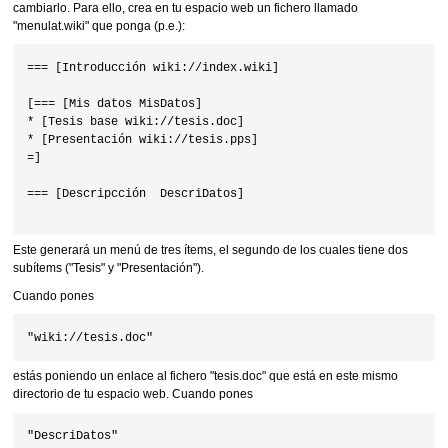
cambiarlo. Para ello, crea en tu espacio web un fichero llamado
"menulat.wiki" que ponga (p.e.):
=== [Introducción wiki://index.wiki]

[=== [Mis datos MisDatos]

* [Tesis base wiki://tesis.doc]

* [Presentación wiki://tesis.pps]

=]

=== [Descripcción  DescriDatos]

Este generará un menú de tres ítems, el segundo de los cuales tiene dos
subítems ("Tesis" y "Presentación").
Cuando pones
estás poniendo un enlace al fichero "tesis.doc" que está en este mismo
directorio de tu espacio web. Cuando pones