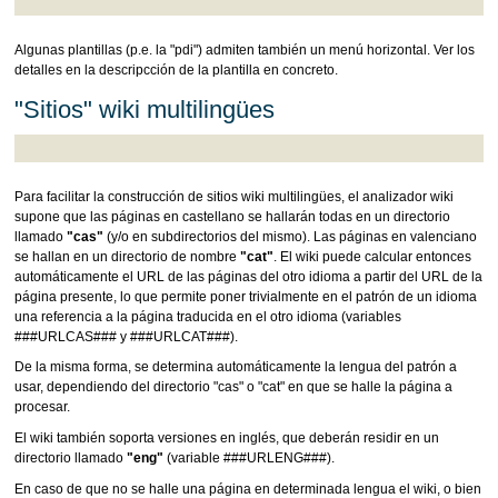
Algunas plantillas (p.e. la "pdi") admiten también un menú horizontal. Ver los
detalles en la descripcción de la plantilla en concreto.
"Sitios" wiki multilingües
Para facilitar la construcción de sitios wiki multilingües, el analizador wiki
supone que las páginas en castellano se hallarán todas en un directorio
llamado
"cas"
(y/o en subdirectorios del mismo). Las páginas en valenciano
se hallan en un directorio de nombre
"cat"
. El wiki puede calcular entonces
automáticamente el URL de las páginas del otro idioma a partir del URL de la
página presente, lo que permite poner trivialmente en el patrón de un idioma
una referencia a la página traducida en el otro idioma (variables
###URLCAS### y ###URLCAT###).
De la misma forma, se determina automáticamente la lengua del patrón a
usar, dependiendo del directorio "cas" o "cat" en que se halle la página a
procesar.
El wiki también soporta versiones en inglés, que deberán residir en un
directorio llamado
"eng"
(variable ###URLENG###).
En caso de que no se halle una página en determinada lengua el wiki, o bien