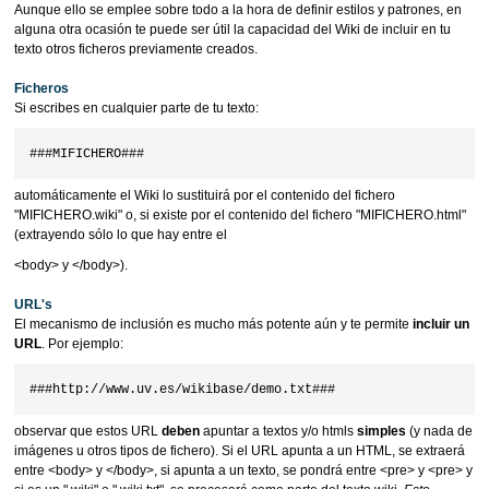
Aunque ello se emplee sobre todo a la hora de definir estilos y patrones, en
alguna otra ocasión te puede ser útil la capacidad del Wiki de incluir en tu
texto otros ficheros previamente creados.
Ficheros
Si escribes en cualquier parte de tu texto:
automáticamente el Wiki lo sustituirá por el contenido del fichero
"MIFICHERO.wiki" o, si existe por el contenido del fichero "MIFICHERO.html"
(extrayendo sólo lo que hay entre el
<body> y </body>).
URL's
El mecanismo de inclusión es mucho más potente aún y te permite
incluir un
URL
. Por ejemplo:
observar que estos URL
deben
apuntar a textos y/o htmls
simples
(y nada de
imágenes u otros tipos de fichero). Si el URL apunta a un HTML, se extraerá
entre <body> y </body>, si apunta a un texto, se pondrá entre <pre> y <pre> y