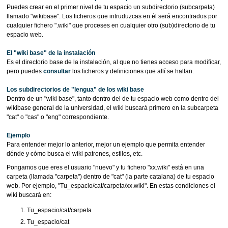
Puedes crear en el primer nivel de tu espacio un subdirectorio (subcarpeta)
llamado "wikibase". Los ficheros que intruduzcas en él será encontrados por
cualquier fichero ".wiki" que proceses en cualquier otro (sub)directorio de tu
espacio web.
El "wiki base" de la instalación
Es el directorio base de la instalación, al que no tienes acceso para modificar,
pero puedes
consultar
los ficheros y definiciones que allí se hallan.
Los subdirectorios de "lengua" de los wiki base
Dentro de un "wiki base", tanto dentro del de tu espacio web como dentro del
wikibase general de la universidad, el wiki buscará primero en la subcarpeta
"cat" o "cas" o "eng" correspondiente.
Ejemplo
Para entender mejor lo anterior, mejor un ejemplo que permita entender
dónde y cómo busca el wiki patrones, estilos, etc.
Pongamos que eres el usuario "nuevo" y tu fichero "xx.wiki" está en una
carpeta (llamada "carpeta") dentro de "cat" (la parte catalana) de tu espacio
web. Por ejemplo, "Tu_espacio/cat/carpeta/xx.wiki". En estas condiciones el
wiki buscará en:
Tu_espacio/cat/carpeta
Tu_espacio/cat