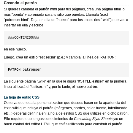
Creando el patrón
Si quieres cambiar el patrón html para tus páginas, crea una página html lo
más "bonita" y apropiada para tu sitio que puedas. Llámala (p.e.)
"patronser.html". Deja en ella un "hueco" para los textos (los ".wiki") que vas a
insertar en ella y escribe
en ese hueco.
Luego, crea un estilo "estiser.ini" (p.e.) y cambia la línea del PATRON:
La siguiente página ".wiki" en la que le digas "#STYLE estiser" en la primera
línea utilizará el "estiser.ini" y, por lo tanto, el nuevo patrón.
La hoja de estilo CSS
Observa que toda la personalización que desees hacer en la apariencia del
texto wiki que incluya el patrón (márgenes, bordes, color, fuente, interlineado,
etc...) deberás definirla en la hoja de estilos CSS que utilizes en dicho patrón.
Ello requiere que tengas conocimientos de
Cascading Style Sheets
y/o un
buen control del editor HTML que estés utilizando para construir el patrón.