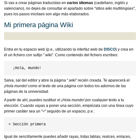
Si vas a crear páginas traducidas en
varios idiomas
(castellano, inglés y
valenciano), no dejes de consultar el apartado sobre "sitios wiki multilingües",
pues los pasos inicilaes son algo más elaborados.
Mi primera página Wiki
Entra en tu espacio web (p.e., utilizando la interfaz web de
DISCO
) y crea en
él un fichero con sufijo ".wiki". Como contenido del fichero escribes:
Salva, sal del editor y abre la página ".wiki" recién creada. Te aparecerá el
¡Hola mundo!
como el texto de una página con todos los adornos de las
páginas de la universidad.
A partir de ahí, puedes sustituir el
¡Hola mundo!
por cualquier texto a tu
elección. Cuando vayas a poner una sección, empiézala con una línea cuyo
primer caráter sea un "=" seguido de un espacio, p.e.:
Igual de sencillamente puedes añadir rayas, listas tablas, realces, enlaces,