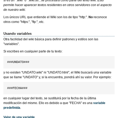
si es un ".wiki" o ".wiki.txt", se procesará como parte del texto wiki.
Esto
permite hacer aparecer textos residentes
en otros servidores con el aspecto
de nuestro wiki.
Los únicos URL que entiende el Wiki son los de tipo "http:".
No
reconoce
otros como "https:", "ftp:", etc.
Usando variables
Otra facilidad del wiki básica para definir patrones y estilos son las
"variables".
Si escribes en cualquier parte de tu texto:
y no existen "UNDATO.wiki" ni "UNDATO.html", el Wiki buscará una variable
que se llame "UNDATO" y, si la encuentra, pondrá ahí su valor. Por ejemplo:
en cualquier lugar del texto, se sustituirá por la fecha de la última
modificación del mismo. Ello es debido a que "FECHA" es una
variable
predefinida
.
Valor de una variable