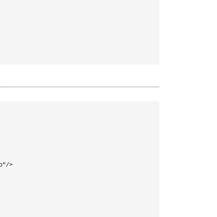
"/>        
