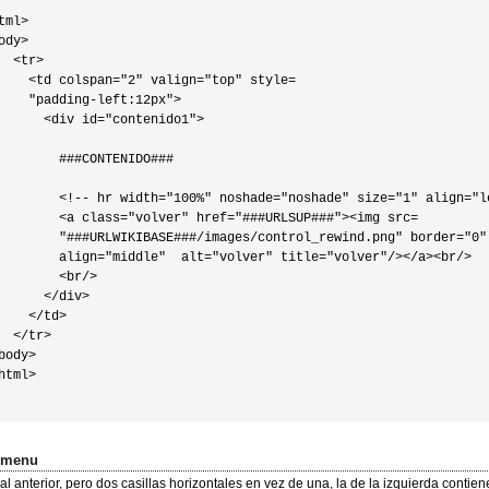
tml>

ody>

  <tr>

    <td colspan="2" valign="top" style=

    "padding-left:12px">

      <div id="contenido1">

        ###CONTENIDO###

        <!-- hr width="100%" noshade="noshade" size="1" align="le
        <a class="volver" href="###URLSUP###"><img src=

        "###URLWIKIBASE###/images/control_rewind.png" border="0"

        align="middle"  alt="volver" title="volver"/></a><br/>

        <br/>

      </div>

    </td>

  </tr>

body>

html>

omenu
al anterior, pero dos casillas horizontales en vez de una, la de la izquierda contien