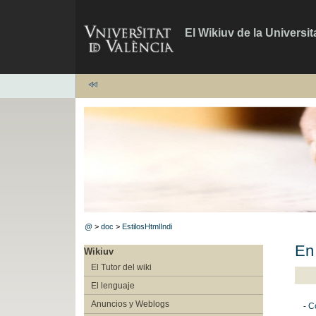
El Wikiuv de la Universit
@
>
doc
>
EstilosHtmlIndi
En
Wikiuv
El Tutor del wiki
El lenguaje
Anuncios y Weblogs
- C