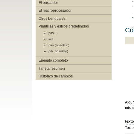
-
El buscador
-
El macroprocesador
-
-
Otros Lenguajes
Plantillas y estilos predefinidos
Cód
pas13
indi
pas (obsoleto)
pdi (obsoleto)
Ejemplo completo
Tarjeta resumen
Histórico de cambios
Algun
mism
texto
Texto