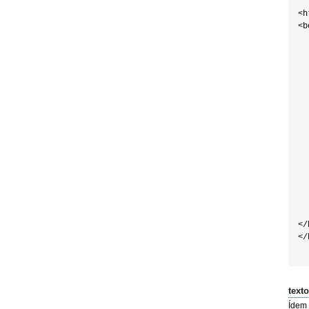
<h
<b
  
  
  
  
  
  
  
  
  
  
  
  
  
</
</
text
Ídem 