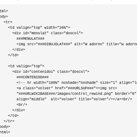
tml>

ody>

  <tr>

    <td valign="top" width="26%">

      <div id="menulat" class="doscol">

        ###MENULAT###

        <img src="###DIBUJOLAT###" alt="W adorno" title="w adorno
      </div>

    </td>

    <td valign="top">

      <div id="contenido1" class="doscol">

        ###CONTENIDO###

        <!-- hr width="100%" noshade="noshade" size="1" align="le
        <a class="volver" href="###URLSUP###"><img src=

        "###URLWIKIBASE###/images/control_rewind.png" border="0"

        align="middle"  alt="volver" title="volver"/></a><br/>

        <br/>

      </div>

    </td>

  </tr>

body>

html>
