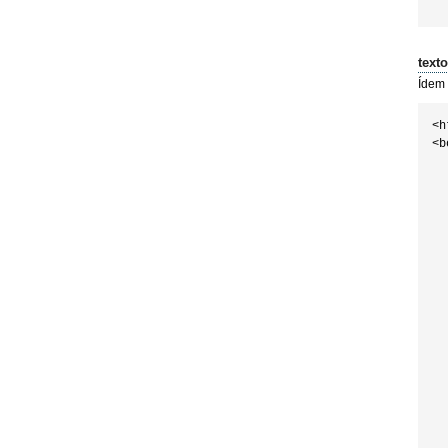
text
Ídem a
<h
<b
  
  
  
  
  
  
  
  
  
  
  
  
  
  
  