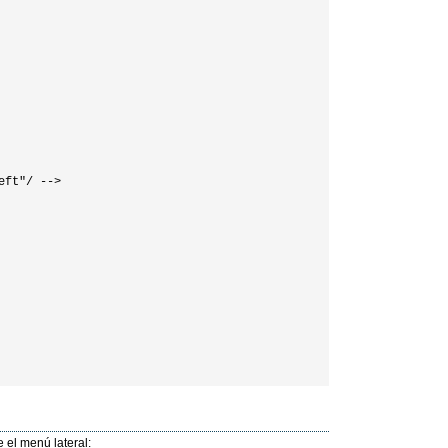
ft"/ -->

e el menú lateral: