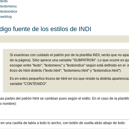
 texto
 textomenu
 textoindice
 weblog
igo fuente de los estilos de INDI
Si examinas con cuidado el patrón por de la plantilla INDI, verás que no ap
de la página). Sólo aprece una variable "SUBPATRON". Lo que ocurre es 
escoger entre "texto", "textomenu" y "textoindice" según está definido en el
trozo de html distinto ("texto.html", "textomenu.html" y "textoindice.html").
Es en estos pequeños trozos de html en los que reside la distinta apariencia
variable "CONTENIDO".
as partes del patrón html se cambian pues según el estilo. En el caso de la plantilla
o nombre):
 en una casilla de tabla a todo lo ancho, con botón de vuelta atrás abajo de todo: