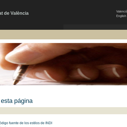
Valenci
at de València
English
 esta página
ódigo fuente de los estilos de INDI