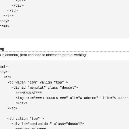
        <br/>

      </div>

    </td>

  </tr>

body>

html>

og
textomenu, pero con todo lo necesario para el weblog:
tml>

ody>

  <tr>

    <td width="26%" valign="top" >

      <div id="menulat" class="doscol">

        ###MENULAT###

        <img src="###DIBUJOLAT###" alt="W adorno" title="w adorno
        </div>

    </td>

    <td valign="top" >

      <div id="contenido1" class="doscol">
