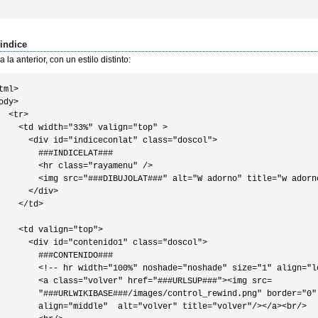
oindice
 la anterior, con un estilo distinto:
tml>

ody>

  <tr>

    <td width="33%" valign="top" >

      <div id="indiceconlat" class="doscol">

        ###INDICELAT###

        <hr class="rayamenu" />

        <img src="###DIBUJOLAT###" alt="W adorno" title="w adorno
      </div>

    </td>

    <td valign="top">

      <div id="contenido1" class="doscol">

        ###CONTENIDO###

        <!-- hr width="100%" noshade="noshade" size="1" align="le
        <a class="volver" href="###URLSUP###"><img src=

        "###URLWIKIBASE###/images/control_rewind.png" border="0"

        align="middle"  alt="volver" title="volver"/></a><br/>
