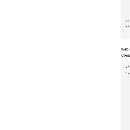
  
  
  
  
</
</
webl
Como 
<h
<b
  
  
  
  
  
  
  
  
  