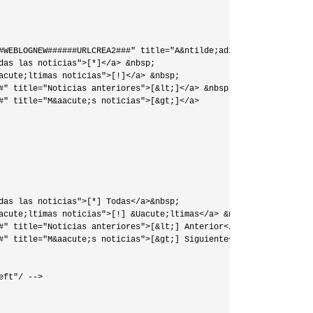
#WEBLOGNEW######URLCREA2###" title="A&ntilde;adir una noticia">[+
das las noticias">[*]</a> &nbsp;

acute;ltimas noticias">[!]</a> &nbsp;

#" title="Noticias anteriores">[&lt;]</a> &nbsp;

#" title="M&aacute;s noticias">[&gt;]</a>

das las noticias">[*] Todas</a>&nbsp;

acute;ltimas noticias">[!] &Uacute;ltimas</a> &nbsp;

#" title="Noticias anteriores">[&lt;] Anterior</a> &nbsp;

#" title="M&aacute;s noticias">[&gt;] Siguiente</a>

ft"/ -->
