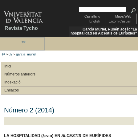
Castellano
Mapa Web
English
Entorn d'usuari
Revista Tycho
García Muriel, Rubén José: "La
hospitalidad en Alcestis de Eurípides"
@
>
02
>
garcia_muriel
Inici
Números anteriors
Indexació
Enllaços
Número 2 (2014)
LA HOSPITALIDAD (ξενία) EN
ALCESTIS
DE EURÍPIDES