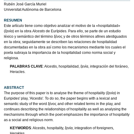
Rubén José García Muriel
Universitat Autònoma de Barcelona
RESUMEN
Este artículo tiene como objetivo analizar el motivo de la «hospitalidad»
(ξενία) en la obra
Alcestis
de Eurípides. Para ello, se parte de un estudio
léxico y semántico del término ξένος y de otros términos afines atestiguados
en la obra; seguidamente se describen las relaciones de hospitalidad
documentadas en la obra así como los mecanismos mediante los cuales el
poeta subraya la importancia de la hospitalidad como norma social y
religiosa.
PALABRAS CLAVE
: Alcestis, hospitalidad, ξενία, integración del foráneo,
Heracles.
ABSTRACT
The purpose of this paper is to analyse the theme of hospitality (ξενία) in
Euripides' play, 'Alcestis'. To do so, the paper begins with a lexical and
semantic study of the word ξένος and other related terms in the play, and
continues describing the relationships of hospitality as well as analysing the
mechanisms through which the poet emphasizes the importance of hospitality
as a social and religious norm.
KEYWORDS
: Alcestis, hospitality, ξενία, integration of foreigners,
Herakles.