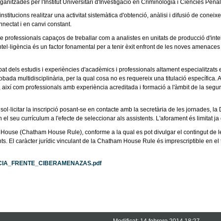
s per l'Institut Universitari d'Investigació en Criminologia i Ciències Penals 
stitucions realitzar una activitat sistemàtica d'obtenció, anàlisi i difusió de conei
nnectat i en canvi constant.
professionals capaços de treballar com a analistes en unitats de producció d'intel·
 intel·ligència és un factor fonamental per a tenir èxit enfront de les noves amenace
bat dels estudis i experiències d'acadèmics i professionals altament especialitzats en
ada multidisciplinària, per la qual cosa no es requereix una titulació específica. 
ixí com professionals amb experiència acreditada i formació a l'àmbit de la seguretat
ol·licitar la inscripció posant-se en contacte amb la secretària de les jornades, la 
l seu currículum a l'efecte de seleccionar als assistents. L'aforament és limitat ja
use (Chatham House Rule), conforme a la qual es pot divulgar el contingut de les
s. El caràcter jurídic vinculant de la Chatham House Rule és imprescriptible en el
GENCIA_FRENTE_CIBERAMENAZAS.pdf