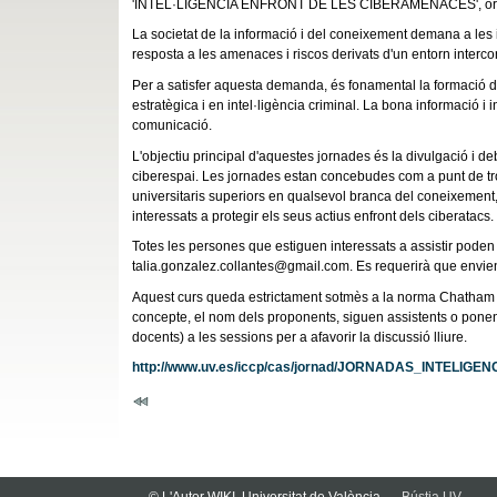
'INTEL·LIGÈNCIA ENFRONT DE LES CIBERAMENACES', organitzade
La societat de la informació i del coneixement demana a les in
resposta a les amenaces i riscos derivats d'un entorn interco
Per a satisfer aquesta demanda, és fonamental la formació de 
estratègica i en intel·ligència criminal. La bona informació i
comunicació.
L'objectiu principal d'aquestes jornades és la divulgació i de
ciberespai. Les jornades estan concebudes com a punt de trob
universitaris superiors en qualsevol branca del coneixement, a
interessats a protegir els seus actius enfront dels ciberatacs.
Totes les persones que estiguen interessats a assistir poden s
talia.gonzalez.collantes@gmail.com. Es requerirà que envien e
Aquest curs queda estrictament sotmès a la norma Chatham Ho
concepte, el nom dels proponents, siguen assistents o ponent
docents) a les sessions per a afavorir la discussió lliure.
http://www.uv.es/iccp/cas/jornad/JORNADAS_INTELI