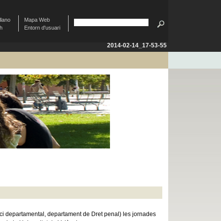
llano
Mapa Web
sh
Entorn d'usuari
2014-02-14_17-53-55
fici departamental, departament de Dret penal) les jornades