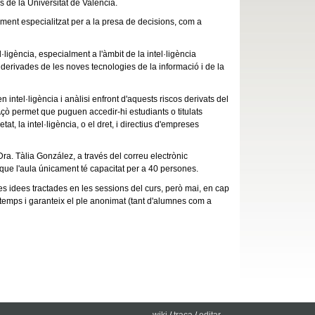
de la Universitat de València.
xement especialitzat per a la presa de decisions, com a
ligència, especialment a l'àmbit de la intel·ligència
s derivades de les noves tecnologies de la informació i de la
 intel·ligència i anàlisi enfront d'aquests riscos derivats del
Açò permet que puguen accedir-hi estudiants o titulats
, la intel·ligència, o el dret, i directius d'empreses
Dra. Tàlia González, a través del correu electrònic
 que l'aula únicament té capacitat per a 40 persones.
 idees tractades en les sessions del curs, però mai, en cap
 temps i garanteix el ple anonimat (tant d'alumnes com a