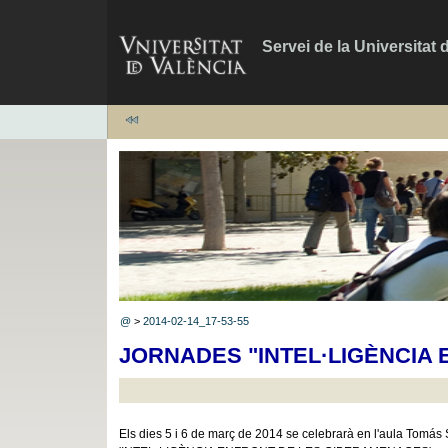
Servei de la Universitat 
@
>
2014-02-14_17-53-55
JORNADES "INTEL·LIGÈNCIA
Els dies 5 i 6 de març de 2014 se celebrarà en l'aula Tomás S