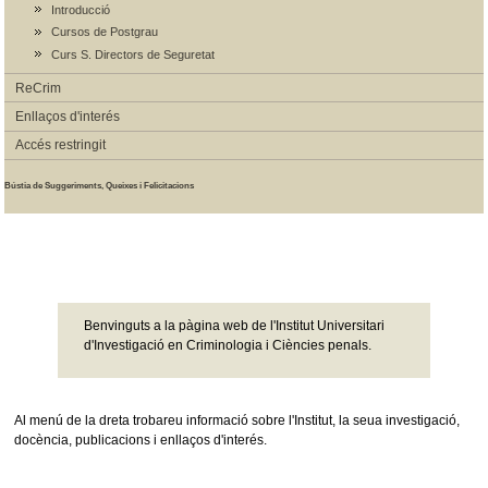
Introducció
Cursos de Postgrau
Curs S. Directors de Seguretat
ReCrim
Enllaços d'interés
Accés restringit
Bústia de Suggeriments, Queixes i Felicitacions
Benvinguts a la pàgina web de l'Institut Universitari
d'Investigació en Criminologia i Ciències penals.
Al menú de la dreta trobareu informació sobre l'Institut, la seua investigació,
docència, publicacions i enllaços d'interés.