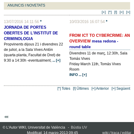
ANUNCIS I NOVETATS
[+]
[*]
[!]
[<]
[>]
13/07/2016 14:11:56
*
10/03/2016 16:07:54
*
JORNADA DE PORTES
OBERTES DE L'INSTITUT DE
FROM ICT TO CYBERCRIME: AN
CRIMINOLOGIA
OVERVIEW
mesa redona -
Propvinents dijous 21 i divendres 22
round table
de juliol, a la Sala Vives Antón
Divendres 11 de març, 12:30h, Sala
(quarta planta, Facultat de Dret) de
Tomás Vives
9:30 a 14:30h -eventualment,
... [+]
Friday March 11th, Tomás Vives
Room
INFO
... [+]
[*] Totes
[!] Últimes
[<] Anterior
[>] Següent
© L'Autor WIKI, Universitat de València -
Bústia UV
Modificat: 14 marzo 2013 09:45
wiki
/
traça
/
editar