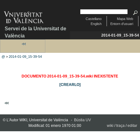
Castellano
Mapa Web
English
Entorn d'usuari
Servei de la Universitat de
València
2014-01-09_15-39-54
@
>
2014-01-09_15-39-54
DOCUMENTO 2014-01-09_15-39-54.wiki INEXISTENTE
[CREARLO]
© L'Autor WIKI, Universitat de València -
Bústia UV
Modificat: 01 enero 1970 01:00
wiki
/
traça
/
editar