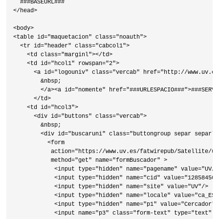
  ###BASEURL###

</head>

<body>

<table id="maquetacion" class="noauth">

  <tr id="header" class="cabcol1">

    <td class="marginl"></td>

    <td id="hcol1" rowspan="2">

      <a id="logouniv" class="vercab" href="http://www.uv.es
        &nbsp;

        </a><a id="nomente" href="###URLESPACIO###">###SERVI
      </td>

    <td id="hcol3">

      <div id="buttons" class="vercab">

        &nbsp;

        <div id="buscaruni" class="buttongroup separ separlas
          <form 

           action="https://www.uv.es/fatwirepub/Satellite/un
           method="get" name="formBuscador" >

            <input type="hidden" name="pagename" value="UV/P
            <input type="hidden" name="cid" value="1285845048
            <input type="hidden" name="site" value="UV"/>

            <input type="hidden" name="locale" value="ca_ES"/
            <input type="hidden" name="p1" value="Cercador"/>
            <input name="p3" class="form-text" type="text" s