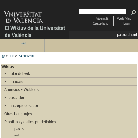
Valencià
Web Map
Castellano
Login
El Wikiuv de la Universitat
de València
patron.html
@
>
doc
>
PatronWiki
Wikiuv
El Tutor del wiki
El lenguaje
Anuncios y Weblogs
El buscador
El macroprocesador
Otros Lenguajes
Plantillas y estilos predefinidos
pas13
indi