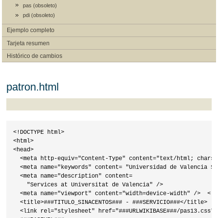
pas (obsoleto)
pdi (obsoleto)
Ejemplo completo
Tarjeta resumen
Histórico de cambios
patron.html
<!DOCTYPE html>

<html>

<head>

  <meta http-equiv="Content-Type" content="text/html; charse
  <meta name="keywords" content= "Universidad de Valencia Se
  <meta name="description" content=

    "Services at Universitat de Valencia" />

  <meta name="viewport" content="width=device-width" />  <!-
  <title>###TITULO_SINACENTOS### - ###SERVICIO###</title>

  <link rel="stylesheet" href="###URLWIKIBASE###/pas13.css" 