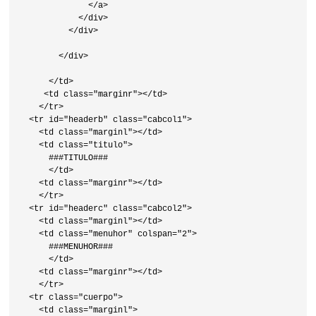
              </a>

            </div>

          </div>

        </div>

      </td>

     <td class="marginr"></td>  

    </tr>

  <tr id="headerb" class="cabcol1">

    <td class="marginl"></td>

    <td class="titulo"> 

      ###TITULO###

      </td>

    <td class="marginr"></td>  

    </tr>

  <tr id="headerc" class="cabcol2">

    <td class="marginl"></td>

    <td class="menuhor" colspan="2"> 

      ###MENUHOR###

      </td>

    <td class="marginr"></td>  

    </tr>

  <tr class="cuerpo">           

    <td class="marginl">
