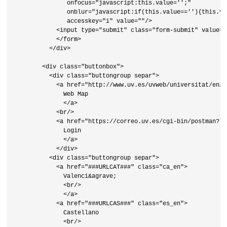
               onfocus="javascript:this.value='';" 

               onblur="javascript:if(this.value==''){this.va
               accesskey="i" value=""/>

            <input type="submit" class="form-submit" value="
            </form>     

          </div>

        <div class="buttonbox">

          <div class="buttongroup separ">

            <a href="http://www.uv.es/uvweb/universitat/en/m
              Web Map

              </a>

            <br/>    

            <a href="https://correo.uv.es/cgi-bin/postman?lan
              Login

              </a> 

            </div>

          <div class="buttongroup separ">

            <a href="###URLCAT###" class="ca_en">

              Valenci&agrave;

              <br/>

              </a>

            <a href="###URLCAS###" class="es_en">

              Castellano

              <br/>
