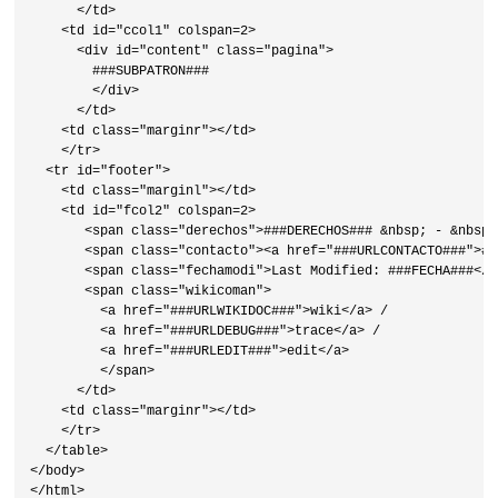
      </td>

    <td id="ccol1" colspan=2>

      <div id="content" class="pagina">

        ###SUBPATRON###

        </div>

      </td> 

    <td class="marginr"></td>  

    </tr>

  <tr id="footer">

    <td class="marginl"></td>

    <td id="fcol2" colspan=2>   

       <span class="derechos">###DERECHOS### &nbsp; - &nbsp;<
       <span class="contacto"><a href="###URLCONTACTO###">##
       <span class="fechamodi">Last Modified: ###FECHA###</sp
       <span class="wikicoman">

         <a href="###URLWIKIDOC###">wiki</a> /

         <a href="###URLDEBUG###">trace</a> /

         <a href="###URLEDIT###">edit</a>

         </span>

      </td>

    <td class="marginr"></td>  

    </tr>

  </table>

</body>

</html>
