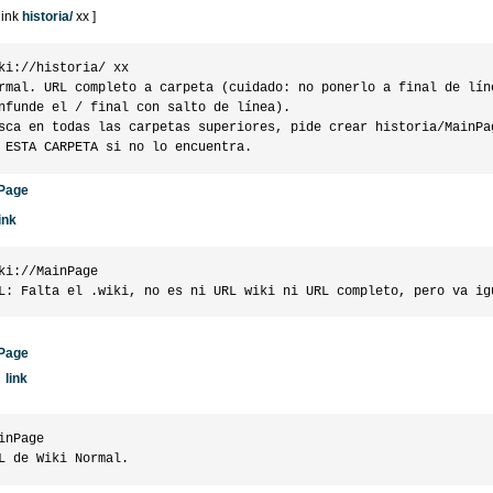
link
historia/
xx ]
ki://historia/ xx

rmal. URL completo a carpeta (cuidado: no ponerlo a final de líne
nfunde el / final con salto de línea).

sca en todas las carpetas superiores, pide crear historia/MainPag
Page
ink
ki://MainPage

Page
link
inPage
