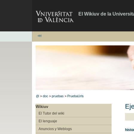
El Wikiuv de la Universit
@
>
doc
>
pruebas
>
PruebaUrls
Ej
Wikiuv
El Tutor del wiki
El lenguaje
Anuncios y Weblogs
histo