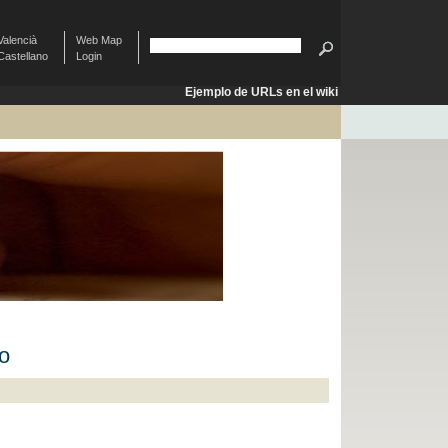
Valencià
Web Map
Castellano
Login
Ejemplo de URLs en el wiki
o