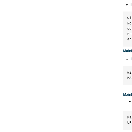
[
wi
No
co
Bu
Main
l
wi
Main
Ma