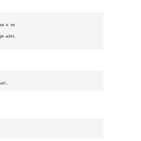
a o se

e.wiki
