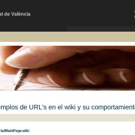
at de València
emplos de URL's en el wiki y su comportamient
ria/MainPage.wiki