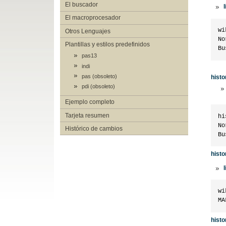
El buscador
l
El macroprocesador
wi
Otros Lenguajes
No
Plantillas y estilos predefinidos
pas13
indi
pas (obsoleto)
histo
pdi (obsoleto)
Ejemplo completo
Tarjeta resumen
hi
No
Histórico de cambios
histo
l
wi
histo