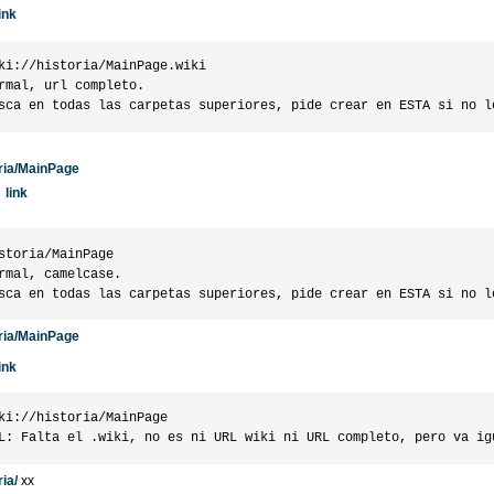
ink
ki://historia/MainPage.wiki

rmal, url completo.

ria/MainPage
link
storia/MainPage

rmal, camelcase.

ria/MainPage
ink
ki://historia/MainPage

ria/
xx