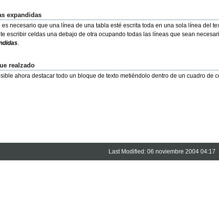
as expandidas
 es necesario que una línea de una tabla esté escrita toda en una sola línea del te
te escribir celdas una debajo de otra ocupando todas las líneas que sean necesaria
ndidas
.
ue realzado
sible ahora destacar todo un bloque de texto metiéndolo dentro de un cuadro de co
Last Modified: 06 noviembre 2004 04:17