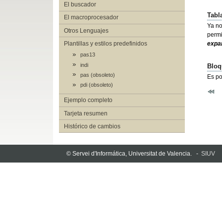
El buscador
Tabl
El macroprocesador
Ya no
Otros Lenguajes
permi
Plantillas y estilos predefinidos
expa
pas13
indi
Bloq
pas (obsoleto)
Es po
pdi (obsoleto)
Ejemplo completo
Tarjeta resumen
Histórico de cambios
© Servei d'Informática, Universitat de Valencia. -
SIUV