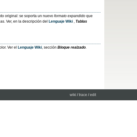
xto original: se soporta un nuevo
formato expandido
que
s. Ver, en la descripción del
Lenguaje Wiki
,
Tablas
lor. Ver el
Lenguaje Wiki
, sección
Bloque realzado
.
wiki
/
trace
/
edit