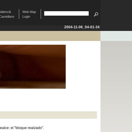
Valencià
Web Map
Castellano
Login
2004-11-06_04-01-34
alce: el "bloque realzado".