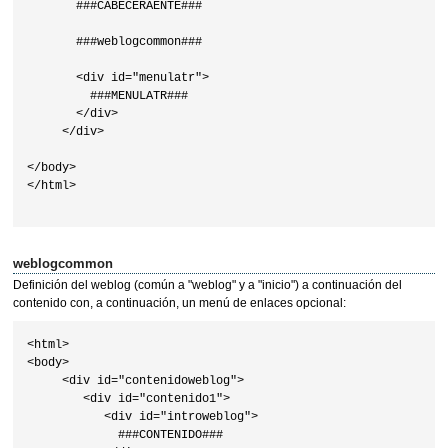
       ###CABECERAENTE###

       ###weblogcommon###

       <div id="menulatr">

         ###MENULATR###

       </div>

     </div>

</body>

</html>

weblogcommon
Definición del weblog (común a "weblog" y a "inicio") a continuación del
contenido con, a continuación, un menú de enlaces opcional:
<html>

<body>

     <div id="contenidoweblog">

        <div id="contenido1">

           <div id="introweblog">

             ###CONTENIDO###
