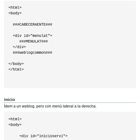
<html>

<body>

  ###CABECERAENTE###

  <div id="menulat">

     ###MENULAT###

  </div>

  ###weblogcommon###

</body>

</html>

inicio
Ídem a un weblog, pero con menú lateral a la derecha.
<html>

<body>

     <div id="inicioservi">
