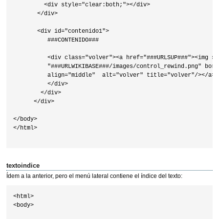
         <div style="clear:both;"></div>   

       </div>

       <div id="contenido1">

          ###CONTENIDO###

          <div class="volver"><a href="###URLSUP###"><img src
          "###URLWIKIBASE###/images/control_rewind.png" borde
          align="middle"  alt="volver" title="volver"/></a>

          </div>

        </div>

      </div>

</body>

</html>

textoindice
Ídem a la anterior, pero el menú lateral contiene el índice del texto:
<html>

<body>
