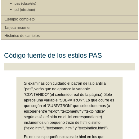
pas (obsoleto)
pdi (obsoleto)
Ejemplo completo
Tarjeta resumen
Histórico de cambios
Código fuente de los estilos PAS
Si examinas con cuidado el patrón de la plantilla
"pas", verás que no aparece la variable
"CONTENIDO" (el contenido real de la página). Sólo
aprece una variable "SUBPATRON". Lo que ocurre es
que según el "SUBPATRON" que seleccionemos (a
escoger entre "texto", "textomenu" y "textoindice"
según está definido en el .ini correspondiente)
incluiremos un pequeño trozo de html distinto
("texto.html", "textomenu.html" y "textoindice.html").
Es en estos pequeños trozos de html en los que