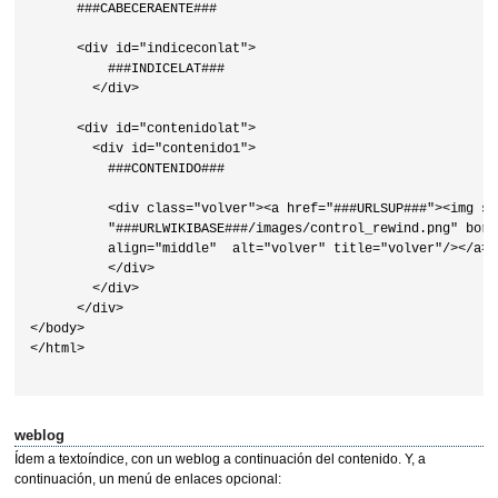
      ###CABECERAENTE###

      <div id="indiceconlat">

          ###INDICELAT###

        </div>

      <div id="contenidolat">

        <div id="contenido1">

          ###CONTENIDO###

          <div class="volver"><a href="###URLSUP###"><img src
          "###URLWIKIBASE###/images/control_rewind.png" borde
          align="middle"  alt="volver" title="volver"/></a>

          </div>

        </div>

      </div>

</body>

</html>

weblog
Ídem a textoíndice, con un weblog a continuación del contenido. Y, a
continuación, un menú de enlaces opcional: