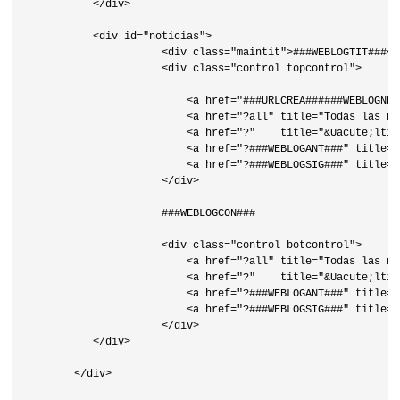
           </div>

           <div id="noticias">

                      <div class="maintit">###WEBLOGTIT###</d
                      <div class="control topcontrol">

                          <a href="###URLCREA######WEBLOGNEW
                          <a href="?all" title="Todas las no
                          <a href="?"    title="&Uacute;ltim
                          <a href="?###WEBLOGANT###" title="
                          <a href="?###WEBLOGSIG###" title="
                      </div>

                      ###WEBLOGCON###

                      <div class="control botcontrol">

                          <a href="?all" title="Todas las no
                          <a href="?"    title="&Uacute;ltim
                          <a href="?###WEBLOGANT###" title="
                          <a href="?###WEBLOGSIG###" title="
                      </div>

           </div>

        </div>
