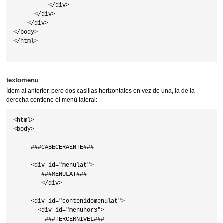
          </div>

      </div>

    </div>

</body>

</html>

textomenu
Ídem al anterior, pero dos casillas horizontales en vez de una, la de la
derecha contiene el menú lateral:
<html>

<body>

     ###CABECERAENTE###

     <div id="menulat">

        ###MENULAT###

        </div>

     <div id="contenidomenulat">

       <div id="menuhor3">

         ###TERCERNIVEL###
