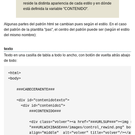
reside la distinta apariencia de cada estilo y en dónde
está definida la variable "CONTENIDO".
Algunas partes del patrón html se cambian pues según el estilo. En el caso
del patrón de la plantilla "pas", el centro del patrón puede ser (según el estilo
del mismo nombre):
texto
Texto en una casilla de tabla a todo lo ancho, con botón de vuelta atrás abajo
de todo:
<html>

<body>

    ###CABECERAENTE###

    <div id="contenidotexto">

      <div id="contenido1">

          ###CONTENIDO###

          <div class="volver"><a href="###URLSUP###"><img src
          "###URLWIKIBASE###/images/control_rewind.png" borde
          align="middle"  alt="volver" title="volver"/></a>
