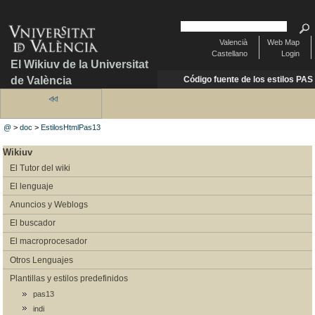
Valencià
Web Map
Castellano
Login
El Wikiuv de la Universitat
de València
Código fuente de los estilos PAS
@
>
doc
>
EstilosHtmlPas13
Wikiuv
El Tutor del wiki
El lenguaje
Anuncios y Weblogs
El buscador
El macroprocesador
Otros Lenguajes
Plantillas y estilos predefinidos
pas13
indi