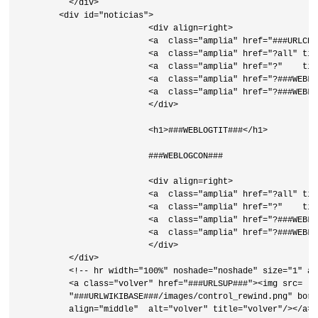
          </div>

        <div id="noticias">

                          <div align=right>

                          <a  class="amplia" href="###URLCRE
                          <a  class="amplia" href="?all" tit
                          <a  class="amplia" href="?"    tit
                          <a  class="amplia" href="?###WEBLO
                          <a  class="amplia" href="?###WEBLO
                          </div>

                          <h1>###WEBLOGTIT###</h1>

                          ###WEBLOGCON###

                          <div align=right>

                          <a  class="amplia" href="?all" tit
                          <a  class="amplia" href="?"    tit
                          <a  class="amplia" href="?###WEBLO
                          <a  class="amplia" href="?###WEBLO
                          </div>

          </div>

          <!-- hr width="100%" noshade="noshade" size="1" al
          <a class="volver" href="###URLSUP###"><img src=

          "###URLWIKIBASE###/images/control_rewind.png" borde
          align="middle"  alt="volver" title="volver"/></a><b