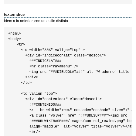
textoindice
Ídem a la anterior, con un estilo distinto:
<html>

<body>

    <tr>

      <td width="33%" valign="top" >

        <div id="indiceconlat" class="doscol">

          ###INDICELAT###

          <hr class="rayamenu" />

          <img src="###DIBUJOLAT###" alt="W adorno" title="w
        </div>

      </td>

      <td valign="top">

        <div id="contenido1" class="doscol">

          ###CONTENIDO###

          <!-- hr width="100%" noshade="noshade" size="1" al
          <a class="volver" href="###URLSUP###"><img src=

          "###URLWIKIBASE###/images/control_rewind.png" borde
          align="middle"  alt="volver" title="volver"/></a><b
          <br/>
