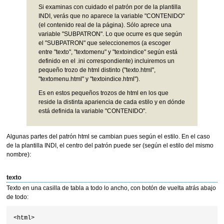
Si examinas con cuidado el patrón por de la plantilla
INDI, verás que no aparece la variable "CONTENIDO"
(el contenido real de la página). Sólo aprece una
variable "SUBPATRON". Lo que ocurre es que según
el "SUBPATRON" que seleccionemos (a escoger
entre "texto", "textomenu" y "textoindice" según está
definido en el .ini correspondiente) incluiremos un
pequeño trozo de html distinto ("texto.html",
"textomenu.html" y "textoindice.html").
Es en estos pequeños trozos de html en los que
reside la distinta apariencia de cada estilo y en dónde
está definida la variable "CONTENIDO".
Algunas partes del patrón html se cambian pues según el estilo. En el caso
de la plantilla INDI, el centro del patrón puede ser (según el estilo del mismo
nombre):
texto
Texto en una casilla de tabla a todo lo ancho, con botón de vuelta atrás abajo
de todo:
<html>
