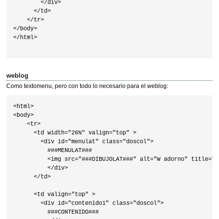
        </div>

      </td>

    </tr>

</body>

</html>

weblog
Como textomenu, pero con todo lo necesario para el weblog:
<html>

<body>

    <tr>

      <td width="26%" valign="top" >

        <div id="menulat" class="doscol">

          ###MENULAT###

          <img src="###DIBUJOLAT###" alt="W adorno" title="w
          </div>

      </td>

      <td valign="top" >

        <div id="contenido1" class="doscol">

          ###CONTENIDO###
