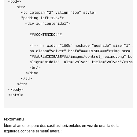
<body>

    <tr>

      <td colspan="2" valign="top" style=

      "padding-left:12px">

        <div id="contenido1">

          ###CONTENIDO###

          <!-- hr width="100%" noshade="noshade" size="1" al
          <a class="volver" href="###URLSUP###"><img src=

          "###URLWIKIBASE###/images/control_rewind.png" borde
          align="middle"  alt="volver" title="volver"/></a><b
          <br/>

        </div>

      </td>

    </tr>

</body>

</html>

textomenu
Ídem al anterior, pero dos casillas horizontales en vez de una, la de la
izquierda contiene el menú lateral: