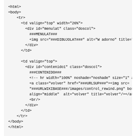
<html>

<body>

    <tr>

      <td valign="top" width="26%">

        <div id="menulat" class="doscol">

          ###MENULAT###

          <img src="###DIBUJOLAT###" alt="W adorno" title="w
        </div>

      </td>

      <td valign="top">

        <div id="contenido1" class="doscol">

          ###CONTENIDO###

          <!-- hr width="100%" noshade="noshade" size="1" al
          <a class="volver" href="###URLSUP###"><img src=

          "###URLWIKIBASE###/images/control_rewind.png" borde
          align="middle"  alt="volver" title="volver"/></a><b
          <br/>

        </div>

      </td>

    </tr>

</body>

</html>
