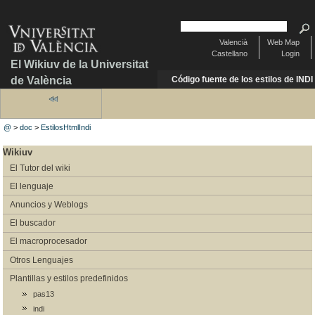
Valencià
Web Map
Castellano
Login
El Wikiuv de la Universitat
de València
Código fuente de los estilos de INDI
@
>
doc
>
EstilosHtmlIndi
Wikiuv
El Tutor del wiki
El lenguaje
Anuncios y Weblogs
El buscador
El macroprocesador
Otros Lenguajes
Plantillas y estilos predefinidos
pas13
indi