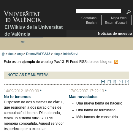
Castellano
Mapa Web
English
Entorn d'usuari
El Wikiuv de la Universitat
de València
Noticias de muestra
@
>
doc
>
eng
>
DemoWikiPAS13
>
blog
>
InicioServi
Este es un
ejemplo
de weblog Pas13. El Feed RSS de este blog es:
NOTICIAS DE MUESTRA
[+]
[*]
[!]
[<]
[>]
14/09/2012 18:00:00
*
17/09/2007 17:22:13
*
No lo tenemos
Más novedades
Disposem de dos sistemes de càlcul,
Una nueva forma de hacerlo
que responen a dos paradigmes de
Otra forma de terminarlo
computació diferents. D'una banda,
Más formas de construirlo
tenim un sistema Altix 3700 de
memòria compartida. Aquest servidor
és perfecte per a executar