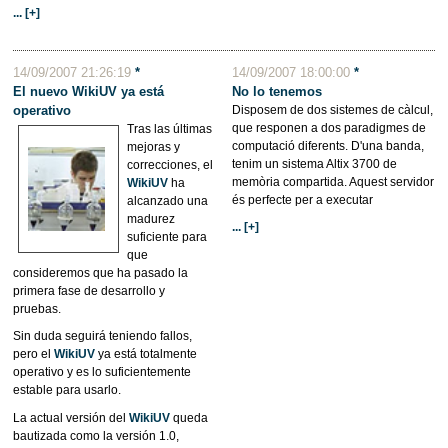
... [+]
14/09/2007 21:26:19
*
14/09/2007 18:00:00
*
El nuevo WikiUV ya está
No lo tenemos
operativo
Disposem de dos sistemes de càlcul,
que responen a dos paradigmes de
Tras las últimas
computació diferents. D'una banda,
mejoras y
tenim un sistema Altix 3700 de
correcciones, el
memòria compartida. Aquest servidor
WikiUV
ha
és perfecte per a executar
alcanzado una
madurez
... [+]
suficiente para
que
consideremos que ha pasado la
primera fase de desarrollo y
pruebas.
Sin duda seguirá teniendo fallos,
pero el
WikiUV
ya está totalmente
operativo y es lo suficientemente
estable para usarlo.
La actual versión del
WikiUV
queda
bautizada como la versión 1.0,