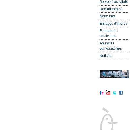
Serveis i activitats
Documentació
Normativa
Enllaços d'Interès
Formularis i
sol·licituds
Anuncis i
convocatòries
Noticies