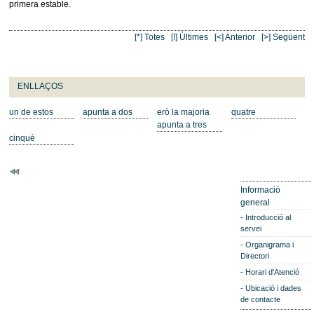
primera estable.
[*] Totes
[!] Últimes
[<] Anterior
[>] Següent
ENLLAÇOS
un de estos
apunta a dos
erò la majoria
quatre
apunta a tres
cinquè
Informació
general
Introducció al
servei
Organigrama i
Directori
Horari d'Atenció
Ubicació i dades
de contacte