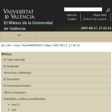
Valencià
Mapa Web
English
Entorno de usuario
El Wikiuv de la Universitat
de València
2007-09-17_17-22-13
@
>
doc
>
eng
>
DemoWikiPAS13
>
blog
>
2007-09-17_17-22-13
Wikiuv
El Tutor del wiki
El lenguaje
Anuncios y Weblogs
El buscador
El macroprocesador
Otros Lenguajes
Plantillas y estilos predefinidos
pas13
indi