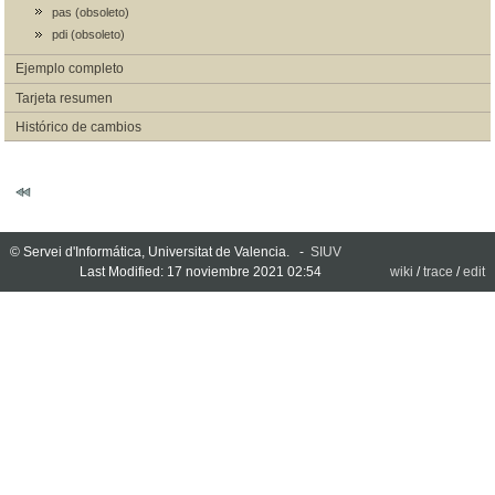
pas (obsoleto)
pdi (obsoleto)
Ejemplo completo
Tarjeta resumen
Histórico de cambios
© Servei d'Informática, Universitat de Valencia. -
SIUV
Last Modified: 17 noviembre 2021 02:54
wiki
/
trace
/
edit