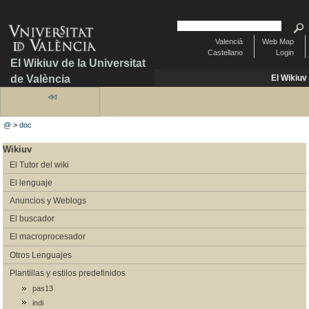
Valencià
Web Map
Castellano
Login
El Wikiuv de la Universitat
de València
El Wikiuv
@
>
doc
Wikiuv
El Tutor del wiki
El lenguaje
Anuncios y Weblogs
El buscador
El macroprocesador
Otros Lenguajes
Plantillas y estilos predefinidos
pas13
indi