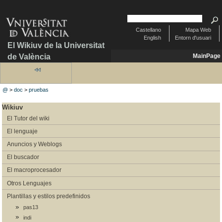
Castellano
Mapa Web
English
Entorn d'usuari
El Wikiuv de la Universitat
de València
MainPage
@
>
doc
>
pruebas
Wikiuv
El Tutor del wiki
El lenguaje
Anuncios y Weblogs
El buscador
El macroprocesador
Otros Lenguajes
Plantillas y estilos predefinidos
pas13
indi