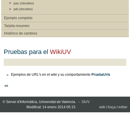
pas (obsoleto)
pdi (obsoleto)
Ejemplo completo
Tarjeta resumen
Histórico de cambios
Pruebas para el
WikiUV
Ejemplos de URL's en el wiki y su comportamiento
PruebaUrls
© Servei d'Informática, Universitat de Valencia. -
SIUV
Modificat: 14 enero 2014 05:15
wiki
/
traça
/
editar