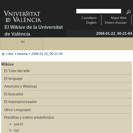
Castellano
Mapa Web
English
Entorn d'usuari
El Wikiuv de la Universitat
de València
2008-01-22_00-21-04
@
>
doc
>
historia
>
2008-01-22_00-21-04
Wikiuv
El Tutor del wiki
El lenguaje
Anuncios y Weblogs
El buscador
El macroprocesador
Otros Lenguajes
Plantillas y estilos predefinidos
pas13
indi